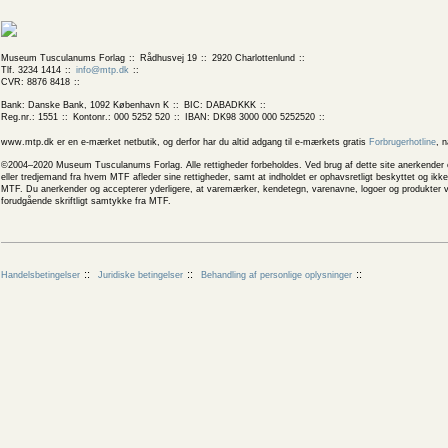
Museum Tusculanums Forlag
Rådhusvej 19
2920 Charlottenlund
Tlf. 3234 1414
info@mtp.dk
CVR: 8876 8418
Bank: Danske Bank, 1092 København K
BIC: DABADKKK
Reg.nr.: 1551
Kontonr.: 000 5252 520
IBAN: DK98 3000 000 5252520
www.mtp.dk er en e-mærket netbutik, og derfor har du altid adgang til e-mærkets gratis
Forbrugerhotline
, 
©2004–2020 Museum Tusculanums Forlag. Alle rettigheder forbeholdes. Ved brug af dette site anerkender og
eller tredjemand fra hvem MTF afleder sine rettigheder, samt at indholdet er ophavsretligt beskyttet og ik
MTF. Du anerkender og accepterer yderligere, at varemærker, kendetegn, varenavne, logoer og produkter v
forudgående skriftligt samtykke fra MTF.
Handelsbetingelser
Juridiske betingelser
Behandling af personlige oplysninger