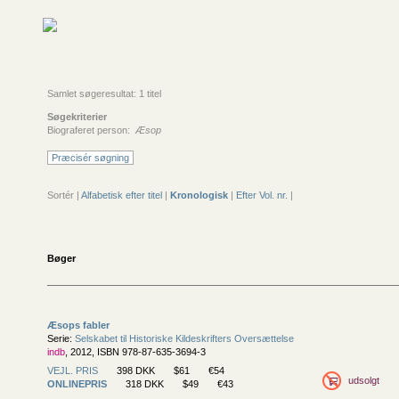
Samlet søgeresultat: 1 titel
Søgekriterier
Biograferet person:
Æsop
Præcisér søgning
Sortér |
Alfabetisk efter titel
|
Kronologisk
|
Efter Vol. nr.
|
Bøger
Æsops fabler
Serie:
Selskabet til Historiske Kildeskrifters Oversættelse
indb
, 2012, ISBN 978-87-635-3694-3
VEJL. PRIS
398 DKK
$61
€54
udsolgt
ONLINEPRIS
318 DKK
$49
€43