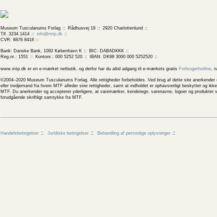
Museum Tusculanums Forlag
Rådhusvej 19
2920 Charlottenlund
Tlf. 3234 1414
info@mtp.dk
CVR: 8876 8418
Bank: Danske Bank, 1092 København K
BIC: DABADKKK
Reg.nr.: 1551
Kontonr.: 000 5252 520
IBAN: DK98 3000 000 5252520
www.mtp.dk er en e-mærket netbutik, og derfor har du altid adgang til e-mærkets gratis
Forbrugerhotline
, 
©2004–2020 Museum Tusculanums Forlag. Alle rettigheder forbeholdes. Ved brug af dette site anerkender og
eller tredjemand fra hvem MTF afleder sine rettigheder, samt at indholdet er ophavsretligt beskyttet og ik
MTF. Du anerkender og accepterer yderligere, at varemærker, kendetegn, varenavne, logoer og produkter v
forudgående skriftligt samtykke fra MTF.
Handelsbetingelser
Juridiske betingelser
Behandling af personlige oplysninger