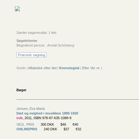
Samlet søgeresultat: 1 titel
Søgekriterier
Biograferet person:
Arnold Schönberg
Præcisér søgning
Sortér |
Alfabetisk efter titel
|
Kronologisk
|
Efter Vol. nr.
|
Bøger
Jensen, Eva Maria
Død og evighed i musikken 1890-1920
indb
, 2011, ISBN 978-87-635-1089-9
VEJL. PRIS
300 DKK
$46
€40
ONLINEPRIS
240 DKK
$37
€32