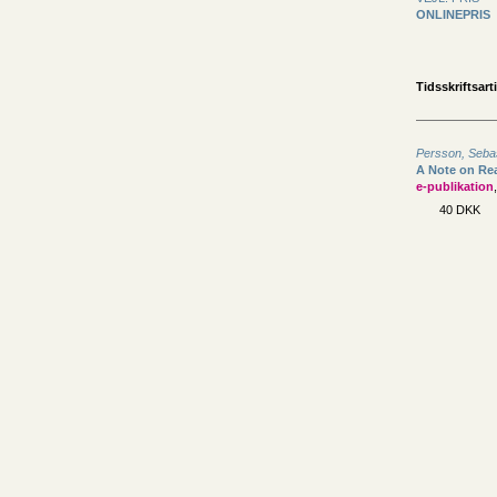
ONLINEPRIS
Tidsskriftsarti
Persson, Seba
A Note on Rea
e-publikation
40 DKK