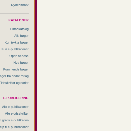
Nyhedsbrev
KATALOGER
Emnekatalog
Alle bøger
Kun trykte bøger
Kun e-publikationer
Open Access
Nye bøger
Kommende bøger
øger fra andre forlag
Tidsskrifter og serier
E-PUBLICERING
Alle e-publikationer
Alle e-tidsskrifter
 gratis e-publikation
lp til e-publikationer