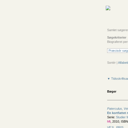
Samlet søgeresul
Søgekriterier
Biograferet pe
Præcisér søg
Sortér |
Alfabeti
▼ Tidsskriftsar
Bøger
Paterculus, Vel
En kortfattet
Serie:
Studier 
hft
, 2010, ISB
VEJL. PRIS