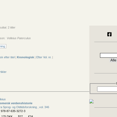
tat: 2 titler
rson:
Velleius Paterculus
ning
sk efter titel
|
Kronologisk
|
Efter Vol. nr.
|
tikler
leius
 romersk verdenshistorie
fra Sprog- og Oldtidsforskning , vol. 346
N 978-87-635-3272-3
175 DKK
$27
€24