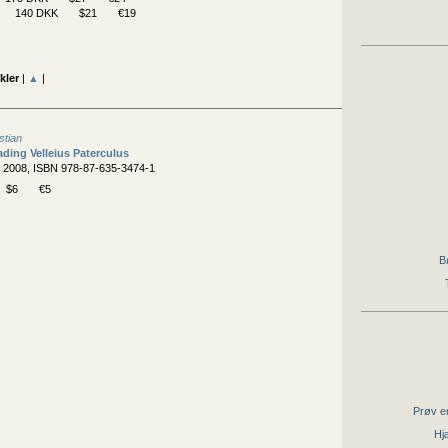
140 DKK
$21
€19
kler
|
▲
|
stian
ding Velleius Paterculus
, 2008, ISBN 978-87-635-3474-1
$6
€5
B
Prøv en
Hjæ