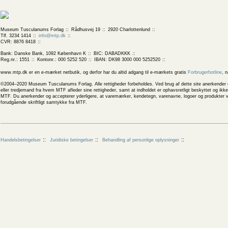
Museum Tusculanums Forlag
Rådhusvej 19
2920 Charlottenlund
Tlf. 3234 1414
info@mtp.dk
CVR: 8876 8418
Bank: Danske Bank, 1092 København K
BIC: DABADKKK
Reg.nr.: 1551
Kontonr.: 000 5252 520
IBAN: DK98 3000 000 5252520
www.mtp.dk er en e-mærket netbutik, og derfor har du altid adgang til e-mærkets gratis
Forbrugerhotline
, 
©2004–2020 Museum Tusculanums Forlag. Alle rettigheder forbeholdes. Ved brug af dette site anerkender og
eller tredjemand fra hvem MTF afleder sine rettigheder, samt at indholdet er ophavsretligt beskyttet og ik
MTF. Du anerkender og accepterer yderligere, at varemærker, kendetegn, varenavne, logoer og produkter v
forudgående skriftligt samtykke fra MTF.
Handelsbetingelser
Juridiske betingelser
Behandling af personlige oplysninger