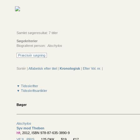
Samlet søgeresultat: 7 titler
Søgekriterier
Biograferet person:
Aischylos
Præcisér søgning
Sortér |
Alfabetisk efter titel
|
Kronologisk
|
Efter Vol. nr.
|
▼ Tidsskrifter
▼ Tidsskriftsartikler
Bøger
Aischylos
Syv mod Theben
hft
, 2012, ISBN 978-87-635-3890-9
VEJL. PRIS
125 DKK
$19
€17