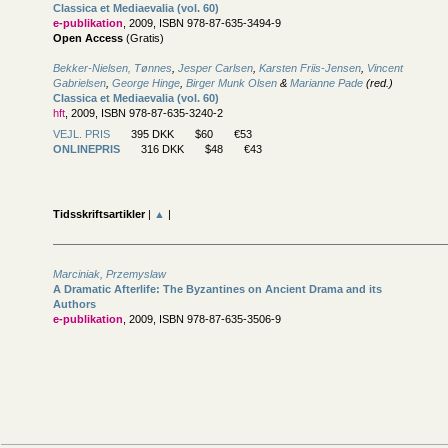
Classica et Mediaevalia (vol. 60)
e-publikation
, 2009, ISBN 978-87-635-3494-9
Open Access
(Gratis)
Bekker-Nielsen, Tønnes
,
Jesper Carlsen
,
Karsten Friis-Jensen
,
Vincent
Gabrielsen
,
George Hinge
,
Birger Munk Olsen
&
Marianne Pade
(red.)
Classica et Mediaevalia (vol. 60)
hft
, 2009, ISBN 978-87-635-3240-2
VEJL. PRIS
395 DKK
$60
€53
ONLINEPRIS
316 DKK
$48
€43
Tidsskriftsartikler
|
▲
|
Marciniak, Przemyslaw
A Dramatic Afterlife: The Byzantines on Ancient Drama and its
Authors
e-publikation
, 2009, ISBN 978-87-635-3506-9