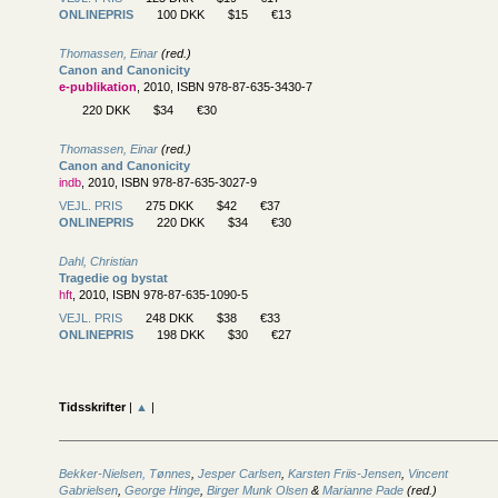
ONLINEPRIS
100 DKK
$15
€13
Thomassen, Einar
(red.)
Canon and Canonicity
e-publikation
, 2010, ISBN 978-87-635-3430-7
220 DKK
$34
€30
Thomassen, Einar
(red.)
Canon and Canonicity
indb
, 2010, ISBN 978-87-635-3027-9
VEJL. PRIS
275 DKK
$42
€37
ONLINEPRIS
220 DKK
$34
€30
Dahl, Christian
Tragedie og bystat
hft
, 2010, ISBN 978-87-635-1090-5
VEJL. PRIS
248 DKK
$38
€33
ONLINEPRIS
198 DKK
$30
€27
Tidsskrifter
|
▲
|
Bekker-Nielsen, Tønnes
,
Jesper Carlsen
,
Karsten Friis-Jensen
,
Vincent
Gabrielsen
,
George Hinge
,
Birger Munk Olsen
&
Marianne Pade
(red.)