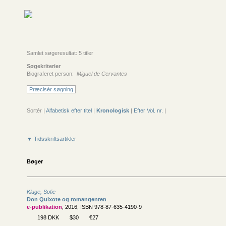
Samlet søgeresultat: 5 titler
Søgekriterier
Biograferet person:
Miguel de Cervantes
Præcisér søgning
Sortér |
Alfabetisk efter titel
|
Kronologisk
|
Efter Vol. nr.
|
▼ Tidsskriftsartikler
Bøger
Kluge, Sofie
Don Quixote og romangenren
e-publikation
, 2016, ISBN 978-87-635-4190-9
198 DKK
$30
€27