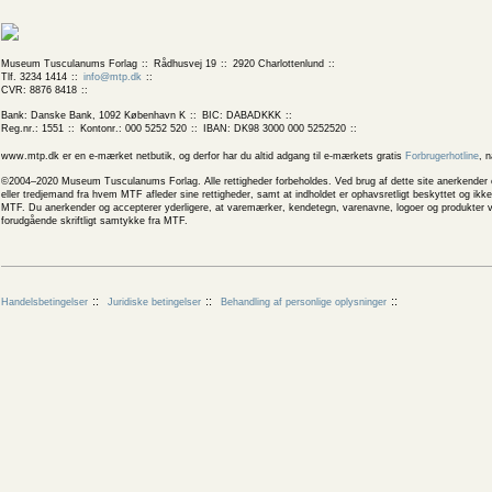
Museum Tusculanums Forlag
Rådhusvej 19
2920 Charlottenlund
Tlf. 3234 1414
info@mtp.dk
CVR: 8876 8418
Bank: Danske Bank, 1092 København K
BIC: DABADKKK
Reg.nr.: 1551
Kontonr.: 000 5252 520
IBAN: DK98 3000 000 5252520
www.mtp.dk er en e-mærket netbutik, og derfor har du altid adgang til e-mærkets gratis
Forbrugerhotline
, 
©2004–2020 Museum Tusculanums Forlag. Alle rettigheder forbeholdes. Ved brug af dette site anerkender og
eller tredjemand fra hvem MTF afleder sine rettigheder, samt at indholdet er ophavsretligt beskyttet og ik
MTF. Du anerkender og accepterer yderligere, at varemærker, kendetegn, varenavne, logoer og produkter v
forudgående skriftligt samtykke fra MTF.
Handelsbetingelser
Juridiske betingelser
Behandling af personlige oplysninger