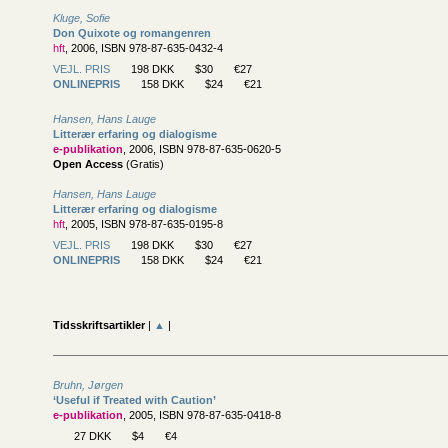
Kluge, Sofie
Don Quixote og romangenren
hft
, 2006, ISBN 978-87-635-0432-4
VEJL. PRIS
198 DKK
$30
€27
ONLINEPRIS
158 DKK
$24
€21
Hansen, Hans Lauge
Litterær erfaring og dialogisme
e-publikation
, 2006, ISBN 978-87-635-0620-5
Open Access
(Gratis)
Hansen, Hans Lauge
Litterær erfaring og dialogisme
hft
, 2005, ISBN 978-87-635-0195-8
VEJL. PRIS
198 DKK
$30
€27
ONLINEPRIS
158 DKK
$24
€21
Tidsskriftsartikler
|
▲
|
Bruhn, Jørgen
‘Useful if Treated with Caution’
e-publikation
, 2005, ISBN 978-87-635-0418-8
27 DKK
$4
€4