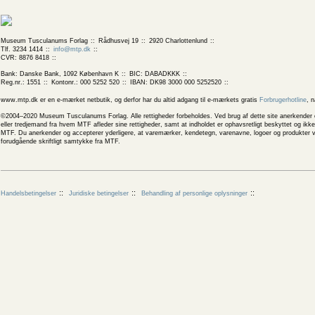
Museum Tusculanums Forlag
Rådhusvej 19
2920 Charlottenlund
Tlf. 3234 1414
info@mtp.dk
CVR: 8876 8418
Bank: Danske Bank, 1092 København K
BIC: DABADKKK
Reg.nr.: 1551
Kontonr.: 000 5252 520
IBAN: DK98 3000 000 5252520
www.mtp.dk er en e-mærket netbutik, og derfor har du altid adgang til e-mærkets gratis
Forbrugerhotline
, 
©2004–2020 Museum Tusculanums Forlag. Alle rettigheder forbeholdes. Ved brug af dette site anerkender og
eller tredjemand fra hvem MTF afleder sine rettigheder, samt at indholdet er ophavsretligt beskyttet og ik
MTF. Du anerkender og accepterer yderligere, at varemærker, kendetegn, varenavne, logoer og produkter v
forudgående skriftligt samtykke fra MTF.
Handelsbetingelser
Juridiske betingelser
Behandling af personlige oplysninger