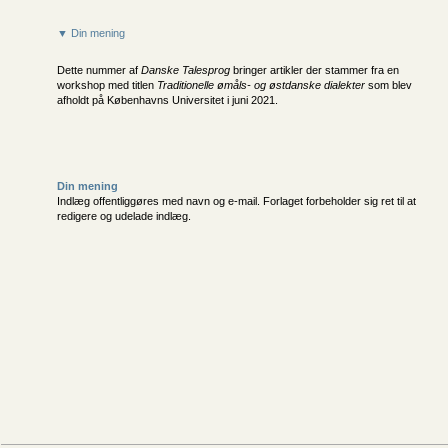
▼ Din mening
Dette nummer af
Danske Talesprog
bringer artikler der stammer fra en
workshop med titlen
Traditionelle ømåls- og østdanske dialekter
som blev
afholdt på Københavns Universitet i juni 2021.
Din mening
Indlæg offentliggøres med navn og e-mail. Forlaget forbeholder sig ret til at
redigere og udelade indlæg.