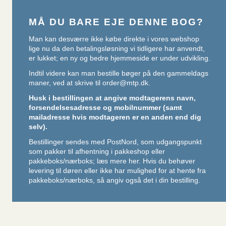
MÅ DU BARE EJE DENNE BOG?
Man kan desværre ikke købe direkte i vores webshop
lige nu da den betalingsløsning vi tidligere har anvendt,
er lukket; en ny og bedre hjemmeside er under udvikling.
Indtil videre kan man bestille bøger på den gammeldags
maner, ved at skrive til
order@mtp.dk
.
Husk i bestillingen at angive modtagerens navn,
forsendelsesadresse og mobilnummer (samt
mailadresse hvis modtageren er en anden end dig
selv).
Bestillinger sendes med PostNord, som udgangspunkt
som pakker til afhentning i pakkeshop eller
pakkeboks/nærboks;
læs mere her
. Hvis du behøver
levering til døren eller ikke har mulighed for at hente fra
pakkeboks/nærboks, så angiv også det i din bestilling.