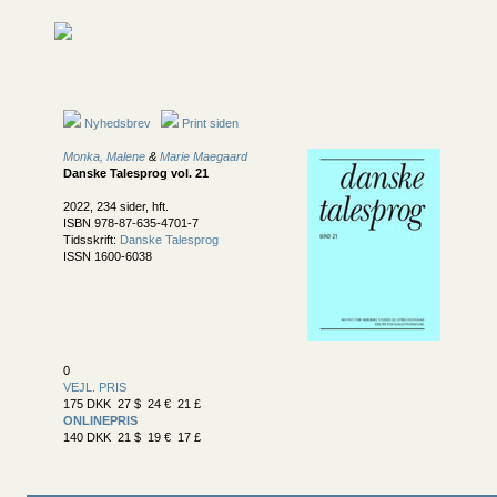
Nyhedsbrev
Print siden
Monka, Malene
&
Marie Maegaard
Danske Talesprog vol. 21
2022, 234 sider, hft.
ISBN 978-87-635-4701-7
Tidsskrift:
Danske Talesprog
ISSN 1600-6038
0
VEJL. PRIS
175 DKK 27 $ 24 € 21 £
ONLINEPRIS
140 DKK 21 $ 19 € 17 £