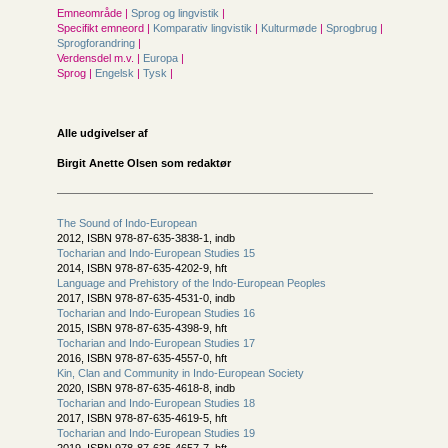
Emneområde |
Sprog og lingvistik
|
Specifikt emneord |
Komparativ lingvistik
|
Kulturmøde
|
Sprogbrug
|
Sprogforandring
|
Verdensdel m.v. |
Europa
|
Sprog |
Engelsk
|
Tysk
|
Alle udgivelser af
Birgit Anette Olsen som redaktør
The Sound of Indo-European
2012, ISBN 978-87-635-3838-1, indb
Tocharian and Indo-European Studies 15
2014, ISBN 978-87-635-4202-9, hft
Language and Prehistory of the Indo-European Peoples
2017, ISBN 978-87-635-4531-0, indb
Tocharian and Indo-European Studies 16
2015, ISBN 978-87-635-4398-9, hft
Tocharian and Indo-European Studies 17
2016, ISBN 978-87-635-4557-0, hft
Kin, Clan and Community in Indo-European Society
2020, ISBN 978-87-635-4618-8, indb
Tocharian and Indo-European Studies 18
2017, ISBN 978-87-635-4619-5, hft
Tocharian and Indo-European Studies 19