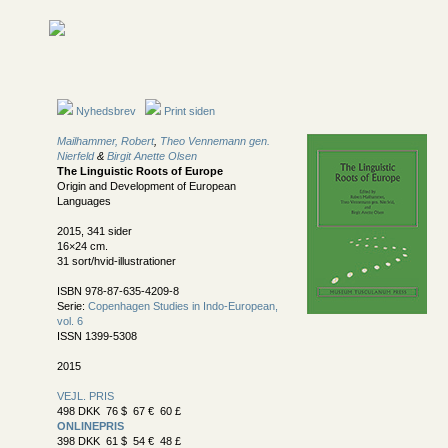
Nyhedsbrev
Print siden
Mailhammer, Robert
,
Theo Vennemann gen.
Nierfeld
&
Birgit Anette Olsen
The Linguistic Roots of Europe
Origin and Development of European
Languages
2015, 341 sider
16×24 cm.
31 sort/hvid-illustrationer
ISBN 978-87-635-4209-8
Serie:
Copenhagen Studies in Indo-European,
vol. 6
ISSN 1399-5308
2015
VEJL. PRIS
498 DKK 76 $ 67 € 60 £
ONLINEPRIS
398 DKK 61 $ 54 € 48 £