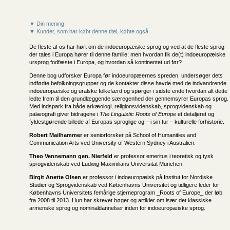
▼ Din mening
▼ Kunder, som har købt denne titel, købte også
De fleste af os har hørt om de indoeuropæiske sprog og ved at de fleste sprog
der tales i Europa hører til denne familie; men hvordan fik de(t) indoeuropæiske
ursprog fodfæste i Europa, og hvordan så kontinentet ud før?
Denne bog udforsker Europa før indoeuropæernes spreden, undersøger dets
indfødte befolkningsgrupper og de kontakter disse havde med de indvandrende
indoeuropæiske og uralske folkefærd og spørger i sidste ende hvordan alt dette
ledte frem til den grundlæggende særegenhed der gennemsyrer Europas sprog.
Med indspark fra både arkæologi, religionsvidenskab, sprogvidenskab og
palæografi giver bidragene i
The Linguistic Roots of Europe
et detaljeret og
fyldestgørende billede af Europas sproglige og – i sin tur – kulturelle forhistorie.
Robert Mailhammer
er seniorforsker på School of Humanities and
Communication Arts ved University of Western Sydney i Australien.
Theo Vennemann gen. Nierfeld
er professor emeritus i teoretisk og tysk
sprogvidenskab ved Ludwig Maximilians Universität München.
Birgit Anette Olsen
er professor i indoeuropæisk på Institut for Nordiske
Studier og Sprogvidenskab ved Københavns Universitet og tidligere leder for
Københavns Universitets femårige stjerneprogram _Roots of Europe_ der løb
fra 2008 til 2013. Hun har skrevet bøger og artikler om især det klassiske
armenske sprog og nominaldannelser inden for indoeuropæiske sprog.