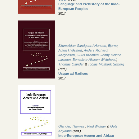
Language and Prehistory of the Indo-
European Peoples
2017
Simmelkjær Sandgaard Hansen, Bjarne
,
Adam Hyllested
,
Anders Richardt
Jørgensen
,
Guus Kroonen
,
Jenny Helena
Larsson
,
Benedicte Nielsen Whitehead
,
Thomas Olander
&
Tobias Mosbæk Søborg
(red.)
Usque ad Radices
2017
Olander, Thomas
,
Paul Widmer
&
Götz
Keydana
(red.)
Indo-European Accent and Ablaut