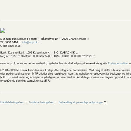
Museum Tusculanums Forlag
Rådhusvej 19
2920 Charlottenlund
Tlf. 3234 1414
info@mtp.dk
CVR: 8876 8418
Bank: Danske Bank, 1092 København K
BIC: DABADKKK
Reg.nr.: 1551
Kontonr.: 000 5252 520
IBAN: DK98 3000 000 5252520
www.mtp.dk er en e-mærket netbutik, og derfor har du altid adgang til e-mærkets gratis
Forbrugerhotline
, 
©2004–2020 Museum Tusculanums Forlag. Alle rettigheder forbeholdes. Ved brug af dette site anerkender og
eller tredjemand fra hvem MTF afleder sine rettigheder, samt at indholdet er ophavsretligt beskyttet og ik
MTF. Du anerkender og accepterer yderligere, at varemærker, kendetegn, varenavne, logoer og produkter v
forudgående skriftligt samtykke fra MTF.
Handelsbetingelser
Juridiske betingelser
Behandling af personlige oplysninger