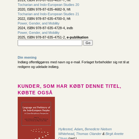
2019, ISBN 978-87-635-4657-7, hft
Tocharian and Indo-European Studies 20
2020, ISBN 978-87-635-4682-9, hft
Tocharian and Indo-European Studies 21
2022, ISBN 978-87-635-4700-0, hft
Power, Gender, and Mobility
2024, ISBN 978-87-635-4728-4, indb
Power, Gender, and Mobility
2025, ISBN 978-87-635-4751-2,
e-publikation
Din mening
Indlæg offentliggøres med navn og e-mail. Forlaget forbeholder sig ret til at
redigere og udelade indlæg.
KUNDER, SOM HAR KØBT DENNE TITEL,
KØBTE OGSÅ
Hyllested, Adam
,
Benedicte Nielsen
Whitehead
,
Thomas Olander
&
Birgit Anette
Olsen
(red.)