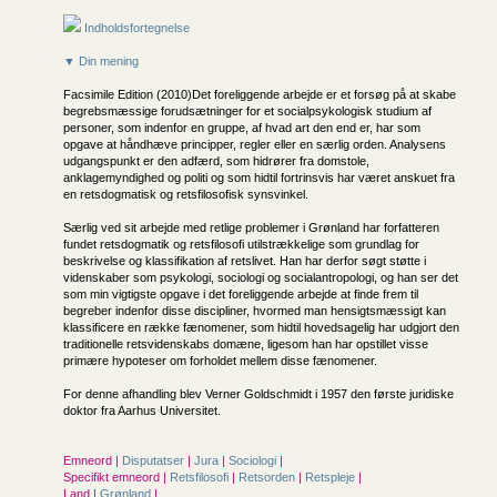
Indholdsfortegnelse
▼ Din mening
Facsimile Edition (2010)Det foreliggende arbejde er et forsøg på at skabe
begrebsmæssige forudsætninger for et socialpsykologisk studium af
personer, som indenfor en gruppe, af hvad art den end er, har som
opgave at håndhæve principper, regler eller en særlig orden. Analysens
udgangspunkt er den adfærd, som hidrører fra domstole,
anklagemyndighed og politi og som hidtil fortrinsvis har været anskuet fra
en retsdogmatisk og retsfilosofisk synsvinkel.
Særlig ved sit arbejde med retlige problemer i Grønland har forfatteren
fundet retsdogmatik og retsfilosofi utilstrækkelige som grundlag for
beskrivelse og klassifikation af retslivet. Han har derfor søgt støtte i
videnskaber som psykologi, sociologi og socialantropologi, og han ser det
som min vigtigste opgave i det foreliggende arbejde at finde frem til
begreber indenfor disse discipliner, hvormed man hensigtsmæssigt kan
klassificere en række fænomener, som hidtil hovedsagelig har udgjort den
traditionelle retsvidenskabs domæne, ligesom han har opstillet visse
primære hypoteser om forholdet mellem disse fænomener.
For denne afhandling blev Verner Goldschmidt i 1957 den første juridiske
doktor fra Aarhus Universitet.
Emneord |
Disputatser
|
Jura
|
Sociologi
|
Specifikt emneord |
Retsfilosofi
|
Retsorden
|
Retspleje
|
Land |
Grønland
|