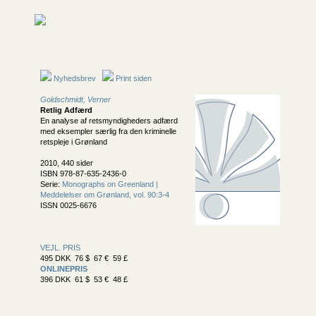
Nyhedsbrev
Print siden
Goldschmidt, Verner
Retlig Adfærd
En analyse af retsmyndigheders adfærd
med eksempler særlig fra den kriminelle
retspleje i Grønland
2010, 440 sider
ISBN 978-87-635-2436-0
Serie:
Monographs on Greenland |
Meddelelser om Grønland, vol. 90:3-4
ISSN 0025-6676
VEJL. PRIS
495 DKK 76 $ 67 € 59 £
ONLINEPRIS
396 DKK 61 $ 53 € 48 £