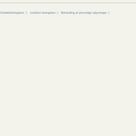
Handelsbetingelser
Juridiske betingelser
Behandling af personlige oplysninger