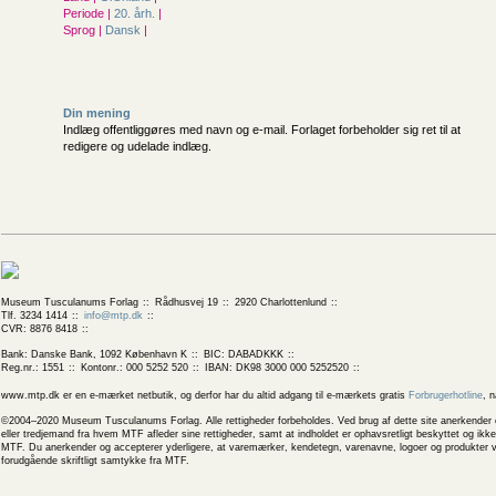
Periode |
20. årh.
|
Sprog |
Dansk
|
Din mening
Indlæg offentliggøres med navn og e-mail. Forlaget forbeholder sig ret til at
redigere og udelade indlæg.
Museum Tusculanums Forlag
Rådhusvej 19
2920 Charlottenlund
Tlf. 3234 1414
info@mtp.dk
CVR: 8876 8418
Bank: Danske Bank, 1092 København K
BIC: DABADKKK
Reg.nr.: 1551
Kontonr.: 000 5252 520
IBAN: DK98 3000 000 5252520
www.mtp.dk er en e-mærket netbutik, og derfor har du altid adgang til e-mærkets gratis
Forbrugerhotline
, 
©2004–2020 Museum Tusculanums Forlag. Alle rettigheder forbeholdes. Ved brug af dette site anerkender og
eller tredjemand fra hvem MTF afleder sine rettigheder, samt at indholdet er ophavsretligt beskyttet og ik
MTF. Du anerkender og accepterer yderligere, at varemærker, kendetegn, varenavne, logoer og produkter v
forudgående skriftligt samtykke fra MTF.