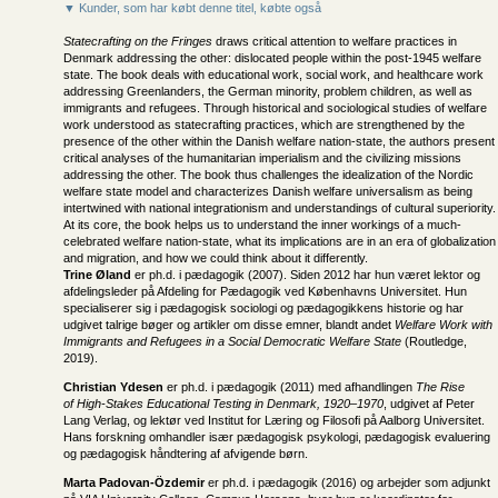
▼ Kunder, som har købt denne titel, købte også
Statecrafting on the Fringes
draws critical attention to welfare practices in
Denmark addressing the other: dislocated people within the post-1945 welfare
state. The book deals with educational work, social work, and healthcare work
addressing Greenlanders, the German minority, problem children, as well as
immigrants and refugees. Through historical and sociological studies of welfare
work understood as statecrafting practices, which are strengthened by the
presence of the other within the Danish welfare nation-state, the authors present
critical analyses of the humanitarian imperialism and the civilizing missions
addressing the other. The book thus challenges the idealization of the Nordic
welfare state model and characterizes Danish welfare universalism as being
intertwined with national integrationism and understandings of cultural superiority.
At its core, the book helps us to understand the inner workings of a much-
celebrated welfare nation-state, what its implications are in an era of globalization
and migration, and how we could think about it differently.
Trine Øland
er ph.d. i pædagogik (2007). Siden 2012 har hun været lektor og
afdelingsleder på Afdeling for Pædagogik ved Københavns Universitet. Hun
specialiserer sig i pædagogisk sociologi og pædagogikkens historie og har
udgivet talrige bøger og artikler om disse emner, blandt andet
Welfare Work with
Immigrants and Refugees in a Social Democratic Welfare State
(Routledge,
2019).
Christian Ydesen
er ph.d. i pædagogik (2011) med afhandlingen
The Rise
of High-Stakes Educational Testing in Denmark, 1920–1970
, udgivet af Peter
Lang Verlag, og lektør ved Institut for Læring og Filosofi på Aalborg Universitet.
Hans forskning omhandler især pædagogisk psykologi, pædagogisk evaluering
og pædagogisk håndtering af afvigende børn.
Marta Padovan-Özdemir
er ph.d. i pædagogik (2016) og arbejder som adjunkt