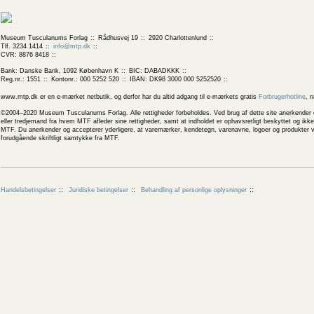
Museum Tusculanums Forlag
Rådhusvej 19
2920 Charlottenlund
Tlf. 3234 1414
info@mtp.dk
CVR: 8876 8418
Bank: Danske Bank, 1092 København K
BIC: DABADKKK
Reg.nr.: 1551
Kontonr.: 000 5252 520
IBAN: DK98 3000 000 5252520
www.mtp.dk er en e-mærket netbutik, og derfor har du altid adgang til e-mærkets gratis
Forbrugerhotline
, 
©2004–2020 Museum Tusculanums Forlag. Alle rettigheder forbeholdes. Ved brug af dette site anerkender og
eller tredjemand fra hvem MTF afleder sine rettigheder, samt at indholdet er ophavsretligt beskyttet og ik
MTF. Du anerkender og accepterer yderligere, at varemærker, kendetegn, varenavne, logoer og produkter v
forudgående skriftligt samtykke fra MTF.
Handelsbetingelser
Juridiske betingelser
Behandling af personlige oplysninger