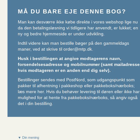
MÅ DU BARE EJE DENNE BOG?
Man kan desværre ikke købe direkte i vores webshop lige nu
da den betalingsløsning vi tidligere har anvendt, er lukket; en
ny og bedre hjemmeside er under udvikling.
Indtil videre kan man bestille bøger på den gammeldags
maner, ved at skrive til
order@mtp.dk
.
Husk i bestillingen at angive modtagerens navn,
forsendelsesadresse og mobilnummer (samt mailadresse
hvis modtageren er en anden end dig selv).
Bestillinger sendes med PostNord, som udgangspunkt som
pakker til afhentning i pakkeshop eller pakkeboks/nærboks;
læs mere her
. Hvis du behøver levering til døren eller ikke har
mulighed for at hente fra pakkeboks/nærboks, så angiv også
det i din bestilling.
▼ Din mening