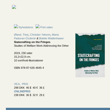
Nyhedsbrev
Print siden
Øland, Trine
,
Christian Ydesen
,
Marta
Padovan-Özdemir
&
Bolette Moldenhawer
Statecrafting on the Fringes
Studies of Welfare Work Addressing the Other
2019, 230 sider
15,2×22,9 cm.
10 sort/hvid-illustrationer
ISBN 978-87-635-4645-4
VEJL. PRIS
298 DKK 46 $ 40 € 36 £
ONLINEPRIS
238 DKK 36 $ 32 € 29 £