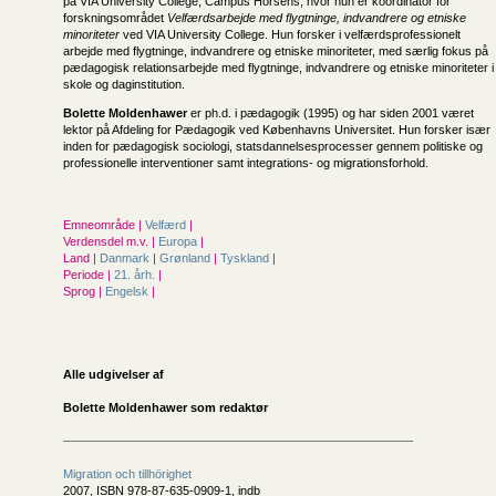
på VIA University College, Campus Horsens, hvor hun er koordinator for
forskningsområdet
Velfærdsarbejde med flygtninge, indvandrere og etniske
minoriteter
ved VIA University College. Hun forsker i velfærdsprofessionelt
arbejde med flygtninge, indvandrere og etniske minoriteter, med særlig fokus på
pædagogisk relationsarbejde med flygtninge, indvandrere og etniske minoriteter i
skole og daginstitution.
Bolette Moldenhawer
er ph.d. i pædagogik (1995) og har siden 2001 været
lektor på Afdeling for Pædagogik ved Københavns Universitet. Hun forsker især
inden for pædagogisk sociologi, statsdannelsesprocesser gennem politiske og
professionelle interventioner samt integrations- og migrationsforhold.
Emneområde |
Velfærd
|
Verdensdel m.v. |
Europa
|
Land |
Danmark
|
Grønland
|
Tyskland
|
Periode |
21. årh.
|
Sprog |
Engelsk
|
Alle udgivelser af
Bolette Moldenhawer som redaktør
Migration och tillhörighet
2007, ISBN 978-87-635-0909-1, indb