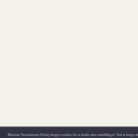
Museum Tusculanums Forlag bruger cookies for at huske dine indstillinger. Ved at bruge sit