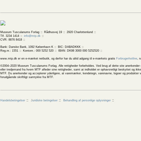
Museum Tusculanums Forlag
Rådhusvej 19
2920 Charlottenlund
Tlf. 3234 1414
info@mtp.dk
CVR: 8876 8418
Bank: Danske Bank, 1092 København K
BIC: DABADKKK
Reg.nr.: 1551
Kontonr.: 000 5252 520
IBAN: DK98 3000 000 5252520
www.mtp.dk er en e-mærket netbutik, og derfor har du altid adgang til e-mærkets gratis
Forbrugerhotline
, 
©2004–2020 Museum Tusculanums Forlag. Alle rettigheder forbeholdes. Ved brug af dette site anerkender og
eller tredjemand fra hvem MTF afleder sine rettigheder, samt at indholdet er ophavsretligt beskyttet og ik
MTF. Du anerkender og accepterer yderligere, at varemærker, kendetegn, varenavne, logoer og produkter v
forudgående skriftligt samtykke fra MTF.
Handelsbetingelser
Juridiske betingelser
Behandling af personlige oplysninger