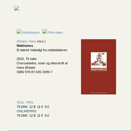
Nyhedsbrev
Print siden
Ørbæk, Hans
(ovs.)
Waltharius
Et latinsk heltedigt fra middelalderen
2010, 79 sider
Oversættelse, noter og efterskrift af
Hans Ørbæk
ISBN 978-87-635-3399-7
VEJL. PRIS
79 DKK 12 $ 11 € 9 £
ONLINEPRIS
79 DKK 12 $ 11 € 9 £