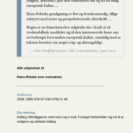
religion, litteratur)
qua
dets vidnesbyrd om og fra en tidlig
europæisk kultur. …
Hans Ørbæks gendigtning er flot og fremkommelig, tillige
udstyret med noter og perspektiverende efterskrift. …
Bogen er en feinschmecker-udgivelse der i kraft af sit
verdensbillede meddeler sig til den interesserede læser om
en forlængst forsvunden europæisk kultur, samtidig med at
teksten beretter om noget evig- og almengyldigt.
— Finn Windfeldt Hansen, DBC Lektørudtalelse, marts 2008
Alle udgivelser af
Hans Ørbæk som oversætter
Waltharius
2008, ISBN 978-87-635-0750-9, hft
Din mening
Indlæg offentliggøres med navn og e-mail. Forlaget forbeholder sig ret til at
redigere og udelade indlæg.