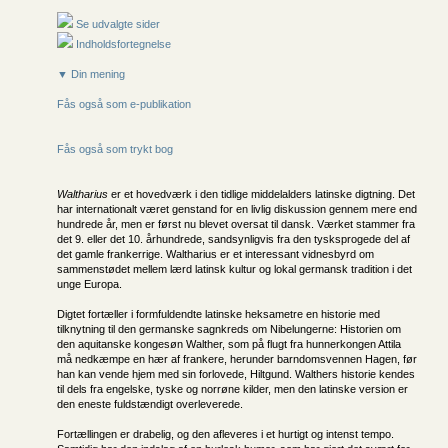
Se udvalgte sider
Indholdsfortegnelse
▼ Din mening
Fås også som e-publikation
Fås også som trykt bog
Waltharius
er et hovedværk i den tidlige middelalders latinske digtning. Det
har internationalt været genstand for en livlig diskussion gennem mere end
hundrede år, men er først nu blevet oversat til dansk. Værket stammer fra
det 9. eller det 10. århundrede, sandsynligvis fra den tysksprogede del af
det gamle frankerrige. Waltharius er et interessant vidnesbyrd om
sammenstødet mellem lærd latinsk kultur og lokal germansk tradition i det
unge Europa.
Digtet fortæller i formfuldendte latinske heksametre en historie med
tilknytning til den germanske sagnkreds om Nibelungerne: Historien om
den aquitanske kongesøn Walther, som på flugt fra hunnerkongen Attila
må nedkæmpe en hær af frankere, herunder barndomsvennen Hagen, før
han kan vende hjem med sin forlovede, Hiltgund. Walthers historie kendes
til dels fra engelske, tyske og norrøne kilder, men den latinske version er
den eneste fuldstændigt overleverede.
Fortællingen er drabelig, og den afleveres i et hurtigt og intenst tempo.