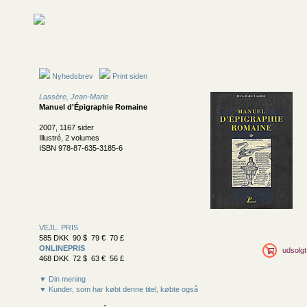
Nyhedsbrev
Print siden
Lassère, Jean-Marie
Manuel d'Épigraphie Romaine
2007, 1167 sider
Illustré, 2 volumes
ISBN 978-87-635-3185-6
VEJL. PRIS
585 DKK 90 $ 79 € 70 £
ONLINEPRIS
udsolgt
468 DKK 72 $ 63 € 56 £
▼ Din mening
▼ Kunder, som har købt denne titel, købte også