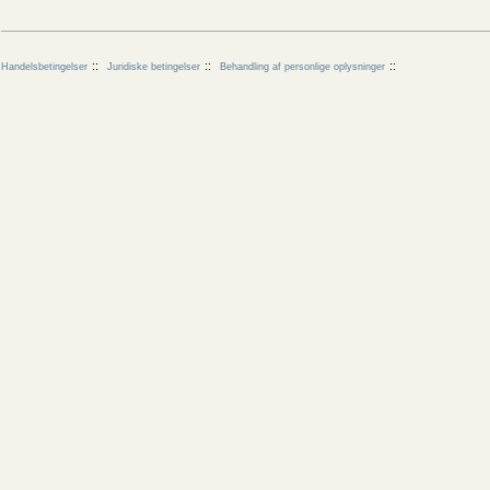
Handelsbetingelser
Juridiske betingelser
Behandling af personlige oplysninger