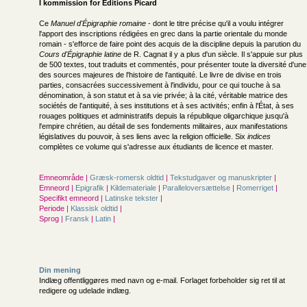
I kommission for
Éditions Picard
Ce
Manuel d'Épigraphie romaine
- dont le titre précise qu'il a voulu intégrer
l'apport des inscriptions rédigées en grec dans la partie orientale du monde
romain - s'efforce de faire point des acquis de la discipline depuis la parution du
Cours d'Épigraphie latine
de R. Cagnat il y a plus d'un siècle. Il s'appuie sur plus
de 500 textes, tout traduits et commentés, pour présenter toute la diversité d'une
des sources majeures de l'histoire de l'antiquité. Le livre de divise en trois
parties, consacrées successivement à l'individu, pour ce qui touche à sa
dénomination, à son statut et à sa vie privée; à la cité, véritable matrice des
sociétés de l'antiquité, à ses institutions et à ses activités; enfin à l'État, à ses
rouages politiques et administratifs depuis la république oligarchique jusqu'à
l'empire chrétien, au détail de ses fondements militaires, aux manifestations
législatives du pouvoir, à ses liens avec la religion officielle. Six
indices
complètes ce volume qui s'adresse aux étudiants de licence et master.
Emneområde |
Græsk-romersk oldtid
|
Tekstudgaver og manuskripter
|
Emneord |
Epigrafik
|
Kildemateriale
|
Paralleloversættelse
|
Romerriget
|
Specifikt emneord |
Latinske tekster
|
Periode |
Klassisk oldtid
|
Sprog |
Fransk
|
Latin
|
Din mening
Indlæg offentliggøres med navn og e-mail. Forlaget forbeholder sig ret til at
redigere og udelade indlæg.