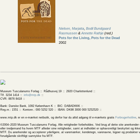
Nielsen, Marjatta
,
Bodil Bundgaard
Rasmussen
&
Annette Rathje
(red.)
Pots for the Living, Pots for the Dead
2002
Museum Tusculanums Forlag
Rådhusvej 19
2920 Charlottenlund
Tlf. 3234 1414
info@mtp.dk
CVR: 8876 8418
Bank: Danske Bank, 1092 København K
BIC: DABADKKK
Reg.nr.: 1551
Kontonr.: 000 5252 520
IBAN: DK98 3000 000 5252520
www.mtp.dk er en e-mærket netbutik, og derfor har du altid adgang til e-mærkets gratis
Forbrugerhotline
, 
©2004–2020 Museum Tusculanums Forlag. Alle rettigheder forbeholdes. Ved brug af dette site anerkender og
eller tredjemand fra hvem MTF afleder sine rettigheder, samt at indholdet er ophavsretligt beskyttet og ik
MTF. Du anerkender og accepterer yderligere, at varemærker, kendetegn, varenavne, logoer og produkter v
forudgående skriftligt samtykke fra MTF.