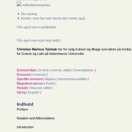
Indholdsfortegnelse
▼ Din mening
▼ Kunder, som har købt denne titel, købte også
Fås også som e-publikation
Fås også som trykt bog (indb.)
Christian Marinus Taisbak
har for nylig trukket sig tilbage som lektor på Institut
for Græsk og Latin på Københavns Universitet.
Emneområde |
Græsk-romersk oldtid
|
Oversættelser
|
Emneord |
Geometri
|
Specifikt emneord |
Algebra
|
Inkommensurabilitet
|
Biograferet person |
Euklid
|
Periode |
Klassisk oldtid
|
Sprog |
Engelsk
|
Indhold
Preface
Notation and Abbreviations
Introduction