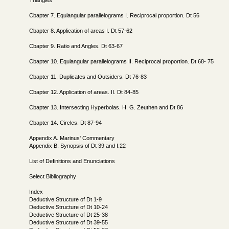
Triangles
Cbapter 7. Equiangular parallelograms I. Reciprocal proportion. Dt 56
Cbapter 8. Application of areas I. Dt 57-62
Cbapter 9. Ratio and Angles. Dt 63-67
Cbapter 10. Equiangular parallelograms II. Reciprocal proportion. Dt 68- 75
Cbapter 11. Duplicates and Outsiders. Dt 76-83
Cbapter 12. Application of areas. II. Dt 84-85
Cbapter 13. Intersecting Hyperbolas. H. G. Zeuthen and Dt 86
Cbapter 14. Circles. Dt 87-94
Appendix A. Marinus' Commentary
Appendix B. Synopsis of Dt 39 and I.22
List of Definitions and Enunciations
Select Bibliography
Index
Deductive Structure of Dt 1-9
Deductive Structure of Dt 10-24
Deductive Structure of Dt 25-38
Deductive Structure of Dt 39-55