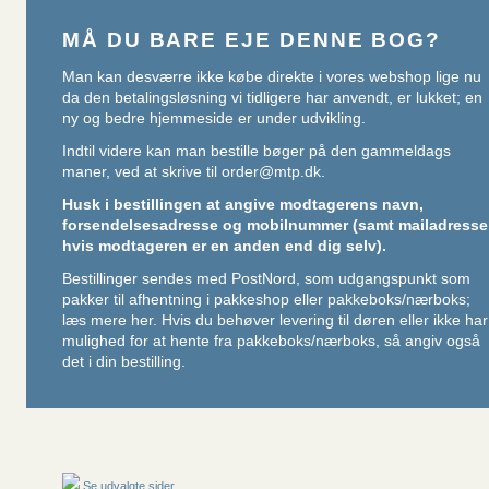
MÅ DU BARE EJE DENNE BOG?
Man kan desværre ikke købe direkte i vores webshop lige nu
da den betalingsløsning vi tidligere har anvendt, er lukket; en
ny og bedre hjemmeside er under udvikling.
Indtil videre kan man bestille bøger på den gammeldags
maner, ved at skrive til
order@mtp.dk
.
Husk i bestillingen at angive modtagerens navn,
forsendelsesadresse og mobilnummer (samt mailadresse
hvis modtageren er en anden end dig selv).
Bestillinger sendes med PostNord, som udgangspunkt som
pakker til afhentning i pakkeshop eller pakkeboks/nærboks;
læs mere her
. Hvis du behøver levering til døren eller ikke har
mulighed for at hente fra pakkeboks/nærboks, så angiv også
det i din bestilling.
Se udvalgte sider