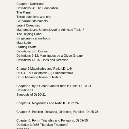
Cbapterl. Definitions
Definitionsl-4: The Foundation
The Plane
Three questions and one
Six parallel statements
Latent Co-actors
Mathematicians Unemployed or Admitted Tools ?
The Helping Hand
By geometrical methods
Magnitude
Starting Points
Definitions 5-8: Circles
Definitions 9-12: Magnitudes by a Given Greater
Definitions 13-15: Lines and Direction
Chapter2.Magnitudes and Ratio I.Dt 1-9
Dt 1-4. Four Axiomatic (?) Fundamentals
Dt5-9.Metamorphoses of Ratios
Cbapter 3. By a Given Greater than in Ratio. Dt 10-21
Definition 11
Synopsis of Dt 10-21
Chapter 4. Magnitudes and Ratio II. Dt 22-24
Chapter 5. Position. Distance, Direction, Parallels. Dt 25-38
Cbapter 6. Form. Triangles and Polygons. Dt 39-55
Definition 3 Dt55 The Main Theorem?