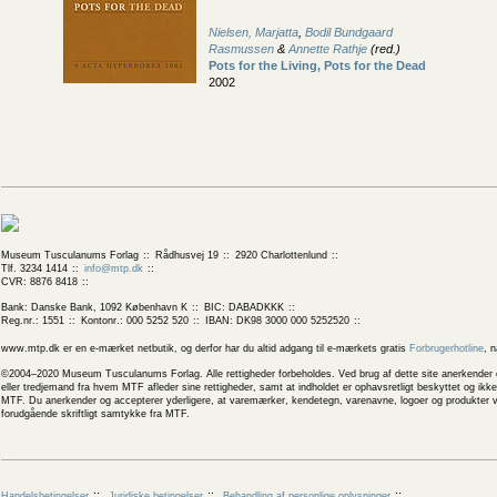
Nielsen, Marjatta
,
Bodil Bundgaard
Rasmussen
&
Annette Rathje
(red.)
Pots for the Living, Pots for the Dead
2002
Museum Tusculanums Forlag
Rådhusvej 19
2920 Charlottenlund
Tlf. 3234 1414
info@mtp.dk
CVR: 8876 8418
Bank: Danske Bank, 1092 København K
BIC: DABADKKK
Reg.nr.: 1551
Kontonr.: 000 5252 520
IBAN: DK98 3000 000 5252520
www.mtp.dk er en e-mærket netbutik, og derfor har du altid adgang til e-mærkets gratis
Forbrugerhotline
, 
©2004–2020 Museum Tusculanums Forlag. Alle rettigheder forbeholdes. Ved brug af dette site anerkender og
eller tredjemand fra hvem MTF afleder sine rettigheder, samt at indholdet er ophavsretligt beskyttet og ik
MTF. Du anerkender og accepterer yderligere, at varemærker, kendetegn, varenavne, logoer og produkter v
forudgående skriftligt samtykke fra MTF.
Handelsbetingelser
Juridiske betingelser
Behandling af personlige oplysninger