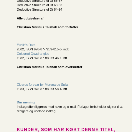
Deductive Structure of Dt 56-67
Deductive Structure of Dt 68-83
Deductive Structure of Dt 84-94
Alle udgivelser af
Christian Marinus Taisbak som forfatter
Euclid's Data
2002, ISBN 978-87-7289-815-5, indb
Coloured Quadrangles
1982, ISBN 978-87-88073-46-1, hft
Christian Marinus Taisbak som oversætter
Ciceros forsvar for Murena og Sulla
1983, ISBN 978-87-88073-58-4, hft
Din mening
Indlæg offentliggøres med navn og e-mail. Forlaget forbeholder sig ret til at
redigere og udelade indlæg.
KUNDER, SOM HAR KØBT DENNE TITEL,