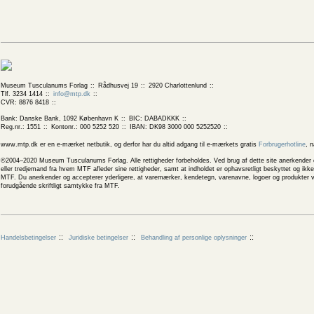
Museum Tusculanums Forlag
Rådhusvej 19
2920 Charlottenlund
Tlf. 3234 1414
info@mtp.dk
CVR: 8876 8418
Bank: Danske Bank, 1092 København K
BIC: DABADKKK
Reg.nr.: 1551
Kontonr.: 000 5252 520
IBAN: DK98 3000 000 5252520
www.mtp.dk er en e-mærket netbutik, og derfor har du altid adgang til e-mærkets gratis
Forbrugerhotline
, 
©2004–2020 Museum Tusculanums Forlag. Alle rettigheder forbeholdes. Ved brug af dette site anerkender og
eller tredjemand fra hvem MTF afleder sine rettigheder, samt at indholdet er ophavsretligt beskyttet og ik
MTF. Du anerkender og accepterer yderligere, at varemærker, kendetegn, varenavne, logoer og produkter v
forudgående skriftligt samtykke fra MTF.
Handelsbetingelser
Juridiske betingelser
Behandling af personlige oplysninger