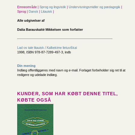
Emneområde |
Sprog og lingvistik
|
Undervisningsmidler og pædagogik
|
Sprog |
Dansk
|
Litauisk
|
Alle udgivelser af
Dalia Barauskaitė Mikkelsen som forfatter
Lad os tale litauisk / Kalbekime lietuviškai
1998, ISBN 978-87-7289-497-3, indb
Din mening
Indlæg offentliggøres med navn og e-mail. Forlaget forbeholder sig ret til at
redigere og udelade indlæg.
KUNDER, SOM HAR KØBT DENNE TITEL,
KØBTE OGSÅ