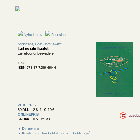
Nyhedsbrev
Print siden
Mikkelsen, Dalia Barauskaitė
Lad os tale litauisk
Lærebog for begyndere
1998
ISBN 978-87-7289-490-4
VEJL. PRIS
80 DKK 12 $ 11 € 10 £
ONLINEPRIS
udsolgt
64 DKK 10 $ 9 € 8 £
▼ Din mening
▼ Kunder, som har købt denne titel, købte også