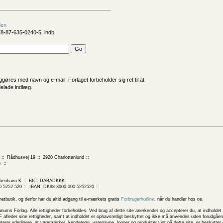
den
8-87-635-0240-5, indb
iggøres med navn og e-mail. Forlaget forbeholder sig ret til at
delade indlæg.
Rådhusvej 19
2920 Charlottenlund
k
benhavn K
BIC: DABADKKK
0 5252 520
IBAN: DK98 3000 000 5252520
butik, og derfor har du altid adgang til e-mærkets gratis
Forbrugerhotline
, når du handler hos os.
 Forlag. Alle rettigheder forbeholdes. Ved brug af dette site anerkender og accepterer du, at indholdet 
 afleder sine rettigheder, samt at indholdet er ophavsretligt beskyttet og ikke må anvendes uden forudgåend
rer yderligere, at varemærker, kendetegn, varenavne, logoer og produkter vist på dette site, er beskytte