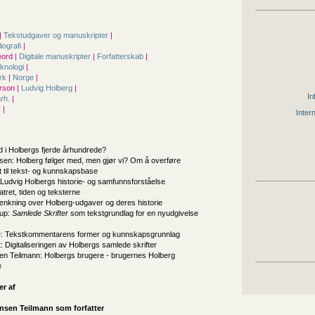
|
Tekstudgaver og manuskripter
|
liografi
|
ord |
Digitale manuskripter
|
Forfatterskab
|
eknologi
|
rk
|
Norge
|
rson |
Ludvig Holberg
|
In
årh.
|
k
|
Inter
nd i Holbergs fjerde århundrede?
sen: Holberg følger med, men gjør vi? Om å overføre
t til tekst- og kunnskapsbase
 Ludvig Holbergs historie- og samfunnsforståelse
tret, tiden og teksterne
ænkning over Holberg-udgaver og deres historie
up:
Samlede Skrifter
som tekstgrundlag for en nyudgivelse
ie: Tekstkommentarens former og kunnskapsgrunnlag
t: Digitaliseringen av Holbergs samlede skrifter
sen Teilmann: Holbergs brugere - brugernes Holberg
e
er af
ensen Teilmann som forfatter