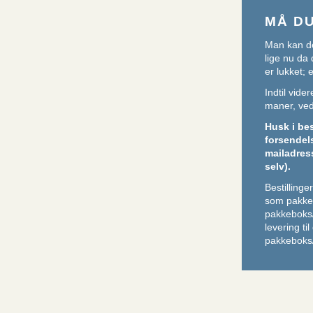
MÅ D
Man kan de
lige nu da 
er lukket;
Indtil vid
maner, ved 
Husk i be
forsendel
mailadres
selv).
Bestilling
som pakker
pakkeboks
levering ti
pakkeboks/