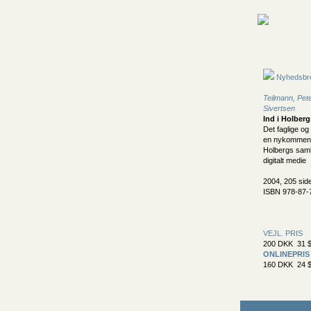
Nyhedsbr
Teilmann, Pet
Sivertsen
Ind i Holber
Det faglige og 
en nykommente
Holbergs saml
digitalt medie
2004, 205 sid
ISBN 978-87-
VEJL. PRIS
200 DKK 31 $
ONLINEPRIS
160 DKK 24 $