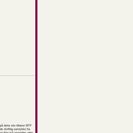
på dette site tilhører MTF
e skriftlig samtykke fra
t og ikke må anvendes uden