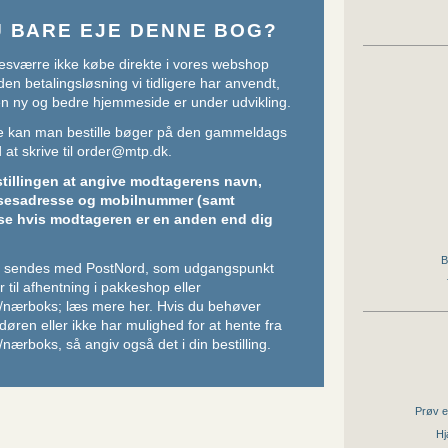
U BARE EJE DENNE BOG?
sværre ikke købe direkte i vores webshop
den betalingsløsning vi tidligere har anvendt,
 en ny og bedre hjemmeside er under udvikling.
ere kan man bestille bøger på den gammeldags
at skrive til
order@mtp.dk
.
stillingen at angive modtagerens navn,
sesadresse og mobilnummer (samt
se hvis modtageren er en anden end dig
B
er sendes med PostNord, som udgangspunkt
 til afhentning i pakkeshop eller
/nærboks;
læs mere her
. Hvis du behøver
l døren eller ikke har mulighed for at hente fra
nærboks, så angiv også det i din bestilling.
Prøv e
Hj