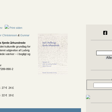
ev
Print siden
er Christensen
&
Gunnar
gs fjerde århundrede
det kulturelle grundlag for
ret udgivelse af Ludvig
ede værker – i bogligt og
er
7289-890-2
 27 € 24 £
 22 € 19 £