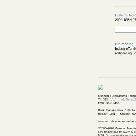
Holberg i Nor
2004, ISBN 97
Din mening
Indlæg offentl
redigere og u
Museum Tusculanums Forlag
Tlf. 3234 1414
info@mtp.d
CVR: 8876 8418
Bank: Danske Bank, 1092 Kø
Reg.nr.: 1551
Kontonr.: 00
www.mtp.dk er en e-mærket net
©2004–2020 Museum Tusculanums
eller tredjemand fra hvem MTF
MTF. Du anerkender og accepte