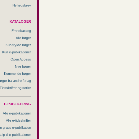
Nyhedsbrev
KATALOGER
Emnekatalog
Alle bøger
Kun trykte bøger
Kun e-publikationer
Open Access
Nye bøger
Kommende bøger
øger fra andre forlag
Tidsskrifter og serier
E-PUBLICERING
Alle e-publikationer
Alle e-tidsskrifter
n gratis e-publikation
ælp til e-publikationer