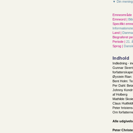
▼ Din mening
Emneområde 
Emneord |
Bib
Specifikt emne
Informationst
Land |
Danma
Biograferet pe
Periode |
21. 
Sprog |
Dans
Indhold
Indledning - i
Gunnar Sivert
forfatterskape
Øystein Rian:
Bent Holm: Tea
Per Dahl: Bet
Johnny Kondr
af Holberg
Mathilde Sko
Claus Huitfeld
Peter hristen
Om forfattern
Alle udgivels
Peter Christ