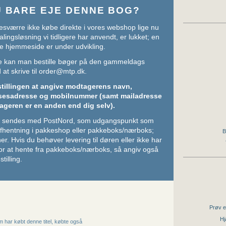
U BARE EJE DENNE BOG?
sværre ikke købe direkte i vores webshop lige nu
lingsløsning vi tidligere har anvendt, er lukket; en
e hjemmeside er under udvikling.
ere kan man bestille bøger på den gammeldags
at skrive til
order@mtp.dk
.
stillingen at angive modtagerens navn,
sesadresse og mobilnummer (samt mailadresse
ageren er en anden end dig selv).
ger sendes med PostNord, som udgangspunkt som
 afhentning i pakkeshop eller pakkeboks/nærboks;
B
her
. Hvis du behøver levering til døren eller ikke har
or at hente fra pakkeboks/nærboks, så angiv også
stilling.
Prøv e
Hj
 har købt denne titel, købte også