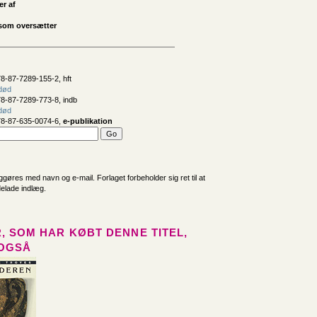
er af
som oversætter
8-87-7289-155-2, hft
 død
8-87-7289-773-8, indb
 død
78-87-635-0074-6,
e-publikation
iggøres med navn og e-mail. Forlaget forbeholder sig ret til at
delade indlæg.
, SOM HAR KØBT DENNE TITEL,
OGSÅ