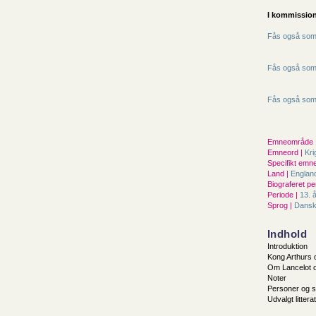
I kommission
Fås også som 
Fås også som 
Fås også som 
Emneområde 
Emneord |
Kri
Specifikt emne
Land |
Englan
Biograferet pe
Periode |
13. 
Sprog |
Dans
Indhold
Introduktion
Kong Arthurs
Om Lancelot 
Noter
Personer og s
Udvalgt littera