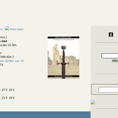
ev
Print siden
ovs.)
s død
ra det 13. årh.
er
7289-824-7
e Skrifter, vol. 10
73
 27 € 24 £
 21 € 19 £