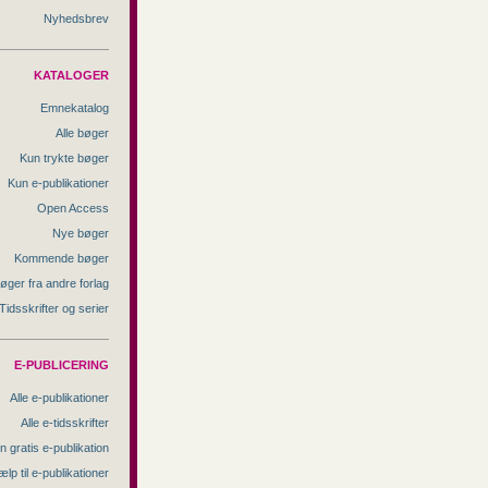
Nyhedsbrev
KATALOGER
Emnekatalog
Alle bøger
Kun trykte bøger
Kun e-publikationer
Open Access
Nye bøger
Kommende bøger
øger fra andre forlag
Tidsskrifter og serier
E-PUBLICERING
Alle e-publikationer
Alle e-tidsskrifter
n gratis e-publikation
ælp til e-publikationer