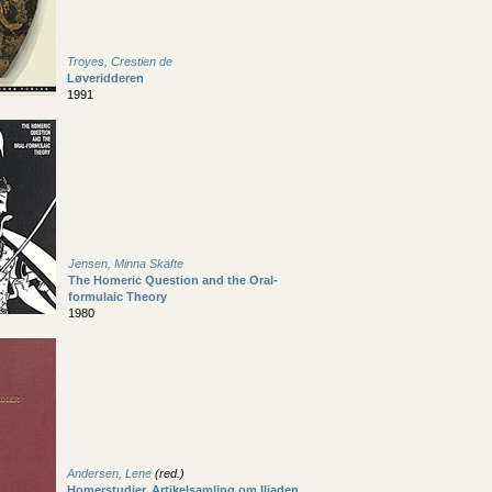
Troyes, Crestien de
Løveridderen
1991
Jensen, Minna Skafte
The Homeric Question and the Oral-
formulaic Theory
1980
Andersen, Lene
(red.)
Homerstudier. Artikelsamling om Iliaden