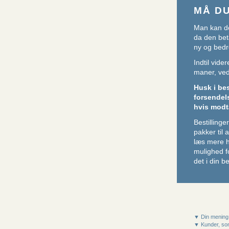
MÅ D
Man kan de
da den beta
ny og bedr
Indtil vid
maner, ved 
Husk i be
forsendel
hvis modt
Bestillin
pakker til
læs mere 
mulighed f
det i din be
▼ Din mening
▼ Kunder, som