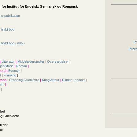
 for
Institut for Engelsk, Germansk og Romansk
e-publikation
trykt bog
In
trykt bog (indb.)
Inter
|
Litteratur
|
Middelalderstudier
|
Oversættelser
|
gshistorie
|
Roman
|
ord |
Eventyr
|
d
|
Frankrig
|
rson |
Dronning Guenièvre
|
Kong Arthur
|
Ridder Lancelot
|
årh.
|
k
|
 død
og Guenièvre
teder
tur