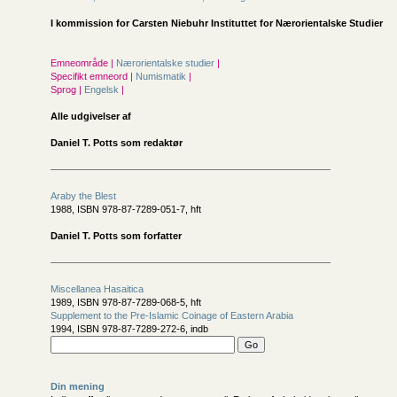
I kommission for
Carsten Niebuhr Instituttet for Nærorientalske Studier
Emneområde |
Nærorientalske studier
|
Specifikt emneord |
Numismatik
|
Sprog |
Engelsk
|
Alle udgivelser af
Daniel T. Potts som redaktør
Araby the Blest
1988, ISBN 978-87-7289-051-7, hft
Daniel T. Potts som forfatter
Miscellanea Hasaitica
1989, ISBN 978-87-7289-068-5, hft
Supplement to the Pre-Islamic Coinage of Eastern Arabia
1994, ISBN 978-87-7289-272-6, indb
Din mening