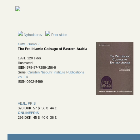
Nyhedsbrev
Print siden
Potts, Daniel T.
The Pre-Islamic Coinage of Eastern Arabia
1991, 120 sider
Illustrated
ISBN 978-87-7289-156-9
Serie:
Carsten Niebuhr Institute Publications,
vol. 14
ISSN 0902-5499
VEJL. PRIS
370 DKK 57 $ 50 € 44 £
ONLINEPRIS
296 DKK 45 $ 40 € 36 £