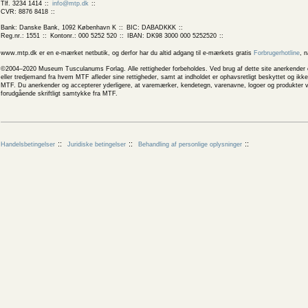
Tlf. 3234 1414
info@mtp.dk
CVR: 8876 8418
Bank: Danske Bank, 1092 København K
BIC: DABADKKK
Reg.nr.: 1551
Kontonr.: 000 5252 520
IBAN: DK98 3000 000 5252520
www.mtp.dk er en e-mærket netbutik, og derfor har du altid adgang til e-mærkets gratis
Forbrugerhotline
, 
©2004–2020 Museum Tusculanums Forlag. Alle rettigheder forbeholdes. Ved brug af dette site anerkender og
eller tredjemand fra hvem MTF afleder sine rettigheder, samt at indholdet er ophavsretligt beskyttet og ik
MTF. Du anerkender og accepterer yderligere, at varemærker, kendetegn, varenavne, logoer og produkter v
forudgående skriftligt samtykke fra MTF.
Handelsbetingelser
Juridiske betingelser
Behandling af personlige oplysninger