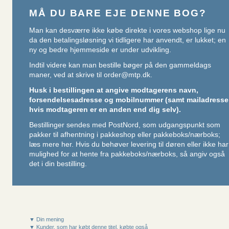
MÅ DU BARE EJE DENNE BOG?
Man kan desværre ikke købe direkte i vores webshop lige nu
da den betalingsløsning vi tidligere har anvendt, er lukket; en
ny og bedre hjemmeside er under udvikling.
Indtil videre kan man bestille bøger på den gammeldags
maner, ved at skrive til
order@mtp.dk
.
Husk i bestillingen at angive modtagerens navn,
forsendelsesadresse og mobilnummer (samt mailadresse
hvis modtageren er en anden end dig selv).
Bestillinger sendes med PostNord, som udgangspunkt som
pakker til afhentning i pakkeshop eller pakkeboks/nærboks;
læs mere her
. Hvis du behøver levering til døren eller ikke har
mulighed for at hente fra pakkeboks/nærboks, så angiv også
det i din bestilling.
▼ Din mening
▼ Kunder, som har købt denne titel, købte også