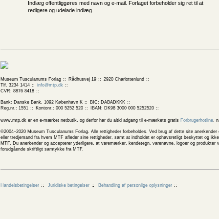
Indlæg offentliggøres med navn og e-mail. Forlaget forbeholder sig ret til at
redigere og udelade indlæg.
Museum Tusculanums Forlag
Rådhusvej 19
2920 Charlottenlund
Tlf. 3234 1414
info@mtp.dk
CVR: 8876 8418
Bank: Danske Bank, 1092 København K
BIC: DABADKKK
Reg.nr.: 1551
Kontonr.: 000 5252 520
IBAN: DK98 3000 000 5252520
www.mtp.dk er en e-mærket netbutik, og derfor har du altid adgang til e-mærkets gratis
Forbrugerhotline
, 
©2004–2020 Museum Tusculanums Forlag. Alle rettigheder forbeholdes. Ved brug af dette site anerkender og
eller tredjemand fra hvem MTF afleder sine rettigheder, samt at indholdet er ophavsretligt beskyttet og ik
MTF. Du anerkender og accepterer yderligere, at varemærker, kendetegn, varenavne, logoer og produkter v
forudgående skriftligt samtykke fra MTF.
Handelsbetingelser
Juridiske betingelser
Behandling af personlige oplysninger