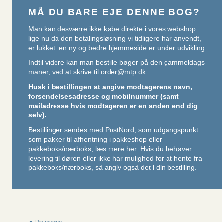
MÅ DU BARE EJE DENNE BOG?
Man kan desværre ikke købe direkte i vores webshop
lige nu da den betalingsløsning vi tidligere har anvendt,
er lukket; en ny og bedre hjemmeside er under udvikling.
Indtil videre kan man bestille bøger på den gammeldags
maner, ved at skrive til
order@mtp.dk
.
Husk i bestillingen at angive modtagerens navn,
forsendelsesadresse og mobilnummer (samt
mailadresse hvis modtageren er en anden end dig
selv).
Bestillinger sendes med PostNord, som udgangspunkt
som pakker til afhentning i pakkeshop eller
pakkeboks/nærboks;
læs mere her
. Hvis du behøver
levering til døren eller ikke har mulighed for at hente fra
pakkeboks/nærboks, så angiv også det i din bestilling.
▼ Din mening