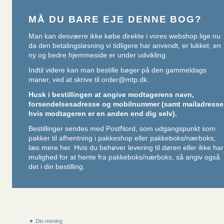
MÅ DU BARE EJE DENNE BOG?
Man kan desværre ikke købe direkte i vores webshop lige nu
da den betalingsløsning vi tidligere har anvendt, er lukket; en
ny og bedre hjemmeside er under udvikling.
Indtil videre kan man bestille bøger på den gammeldags
maner, ved at skrive til
order@mtp.dk
.
Husk i bestillingen at angive modtagerens navn,
forsendelsesadresse og mobilnummer (samt mailadresse
hvis modtageren er en anden end dig selv).
Bestillinger sendes med PostNord, som udgangspunkt som
pakker til afhentning i pakkeshop eller pakkeboks/nærboks;
læs mere her
. Hvis du behøver levering til døren eller ikke har
mulighed for at hente fra pakkeboks/nærboks, så angiv også
det i din bestilling.
▼ Din mening