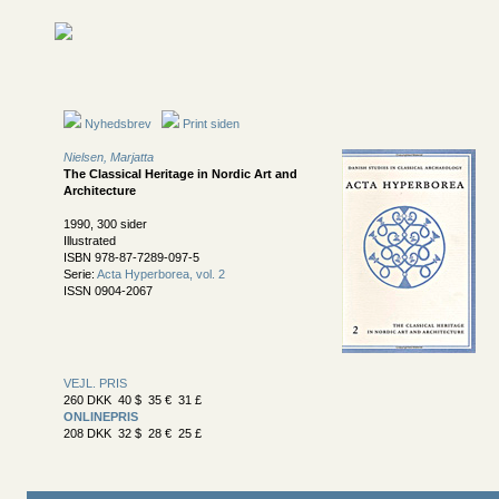
Nyhedsbrev
Print siden
Nielsen, Marjatta
The Classical Heritage in Nordic Art and
Architecture
1990, 300 sider
Illustrated
ISBN 978-87-7289-097-5
Serie:
Acta Hyperborea, vol. 2
ISSN 0904-2067
VEJL. PRIS
260 DKK 40 $ 35 € 31 £
ONLINEPRIS
208 DKK 32 $ 28 € 25 £