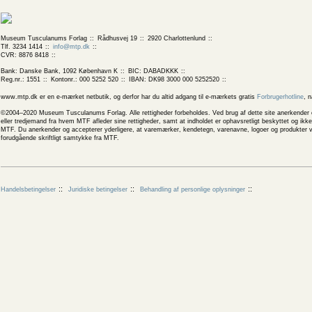
Museum Tusculanums Forlag
Rådhusvej 19
2920 Charlottenlund
Tlf. 3234 1414
info@mtp.dk
CVR: 8876 8418
Bank: Danske Bank, 1092 København K
BIC: DABADKKK
Reg.nr.: 1551
Kontonr.: 000 5252 520
IBAN: DK98 3000 000 5252520
www.mtp.dk er en e-mærket netbutik, og derfor har du altid adgang til e-mærkets gratis
Forbrugerhotline
, 
©2004–2020 Museum Tusculanums Forlag. Alle rettigheder forbeholdes. Ved brug af dette site anerkender og
eller tredjemand fra hvem MTF afleder sine rettigheder, samt at indholdet er ophavsretligt beskyttet og ik
MTF. Du anerkender og accepterer yderligere, at varemærker, kendetegn, varenavne, logoer og produkter v
forudgående skriftligt samtykke fra MTF.
Handelsbetingelser
Juridiske betingelser
Behandling af personlige oplysninger