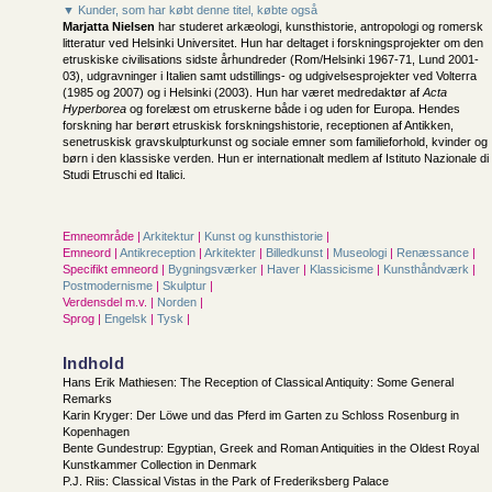
▼ Kunder, som har købt denne titel, købte også
Marjatta Nielsen
har studeret arkæologi, kunsthistorie, antropologi og romersk
litteratur ved Helsinki Universitet. Hun har deltaget i forskningsprojekter om den
etruskiske civilisations sidste århundreder (Rom/Helsinki 1967-71, Lund 2001-
03), udgravninger i Italien samt udstillings- og udgivelsesprojekter ved Volterra
(1985 og 2007) og i Helsinki (2003). Hun har været medredaktør af
Acta
Hyperborea
og forelæst om etruskerne både i og uden for Europa. Hendes
forskning har berørt etruskisk forskningshistorie, receptionen af Antikken,
senetruskisk gravskulpturkunst og sociale emner som familieforhold, kvinder og
børn i den klassiske verden. Hun er internationalt medlem af Istituto Nazionale di
Studi Etruschi ed Italici.
Emneområde |
Arkitektur
|
Kunst og kunsthistorie
|
Emneord |
Antikreception
|
Arkitekter
|
Billedkunst
|
Museologi
|
Renæssance
|
Specifikt emneord |
Bygningsværker
|
Haver
|
Klassicisme
|
Kunsthåndværk
|
Postmodernisme
|
Skulptur
|
Verdensdel m.v. |
Norden
|
Sprog |
Engelsk
|
Tysk
|
Indhold
Hans Erik Mathiesen: The Reception of Classical Antiquity: Some General
Remarks
Karin Kryger: Der Löwe und das Pferd im Garten zu Schloss Rosenburg in
Kopenhagen
Bente Gundestrup: Egyptian, Greek and Roman Antiquities in the Oldest Royal
Kunstkammer Collection in Denmark
P.J. Riis: Classical Vistas in the Park of Frederiksberg Palace