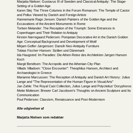
Marjatta Nielsen: Gustavus III of Sweden and Classical Antiquity: The Stage-
Setting of a Golden Age
Karen Slej: The Three Columns in the Forum Romanum: The Temple of Castor
and Pollux Viewed by Danish and Foreign Artists
Hannemarie Ragn Jensen: Danish Painters of the Golden Age and the
Excavations of the Ancient Monuments in Rome
Torben Melander: The Reception of the Triumph: Some Entrances in
Copenhagen and Their Relation to Antiquiy
Kirsten Nørregaard Pedersen: Pompeian Decorative Art in the Danish Golden
Age: Conceptual Background and Development of Motif
Mirjam Gelfer-Jørgensen: Dansih Neo-Antiquity Furniture
Tobias Fischer-Hansen: Sizilien und Dänemark
Ida Haugsted: Im Paradies: Die Athen-Reise des Architekten Jørgen Hansen
Koch
Margit Bendtsen: The Acropolis and the Athenian City-Plan
Villads Villadsen: "Close Encounter": Theophilus Hansen, Architect and
Archaeologist in Greece
Marianne Marcussen: The Reception of Antiquity and Danish Art History: Julius
Lange and "The Representation of the Human Figure in Visual Arts"
Jan Zahle: The Royal Cast Collection, Julius Lange and Polycleitus' Doryphoros
Mette Moltesen: Brewer Carl Jacobsen's Thoughts on Ancient Sculpture and Its
Communication
Poul Pedersen: Classism, Renaissance and Post-Modernism
Alle udgivelser af
Marjatta Nielsen som redaktør