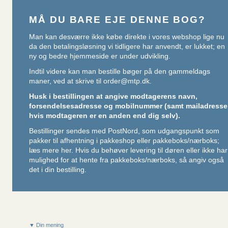
MÅ DU BARE EJE DENNE BOG?
Man kan desværre ikke købe direkte i vores webshop lige nu
da den betalingsløsning vi tidligere har anvendt, er lukket; en
ny og bedre hjemmeside er under udvikling.
Indtil videre kan man bestille bøger på den gammeldags
maner, ved at skrive til
order@mtp.dk
.
Husk i bestillingen at angive modtagerens navn,
forsendelsesadresse og mobilnummer (samt mailadresse
hvis modtageren er en anden end dig selv).
Bestillinger sendes med PostNord, som udgangspunkt som
pakker til afhentning i pakkeshop eller pakkeboks/nærboks;
læs mere her
. Hvis du behøver levering til døren eller ikke har
mulighed for at hente fra pakkeboks/nærboks, så angiv også
det i din bestilling.
▼ Din mening