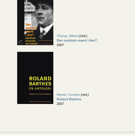
Thorup, Mikkel
(red.)
Den ondeste mand i live?
2007
Meiner, Carsten
(red.)
Roland Barthes
2007