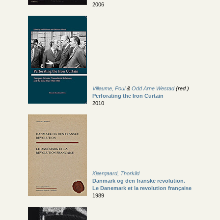
2006
Villaume, Poul
&
Odd Arne Westad
(red.)
Perforating the Iron Curtain
2010
Kjærgaard, Thorkild
Danmark og den franske revolution.
Le Danemark et la revolution française
1989