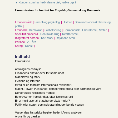
▼ Kunder, som har købt denne titel, købte også
I kommission for
Institut for Engelsk, Germansk og Romansk
Emneområde |
Filosofi og psykologi
|
Historie
|
Samfunds­videnskaberne og
politik
|
Emneord |
Demokrati
|
Globalisering
|
Hermeneutik
|
Liberalisme
|
Staten
|
Specifikt emneord |
Den Kolde Krig
|
Totalitarisme
|
Biograferet person |
Karl Marx
|
Raymond Aron
|
Periode |
20. årh.
|
Sprog |
Dansk
|
Indhold
Introduktion
Antologiens essays:
Filosoffens ansvar over for samfundet
Machiavelli og Marx
Evidens og inferens
Hvad er en teori om internationale relationer?
Macht, Power, Puissance: demokratisk prosa eller dæmoniske vers
De verdslige religioners fremtid
Et forsvar for fremskridtet, efter idolernes fald
Er et multinationalt statsborgerskab muligt?
Politik eller staten som selvstændigt tænkende væsen
Væsentlige historiske begivenheder i Arons analyser
Arons liv og værker