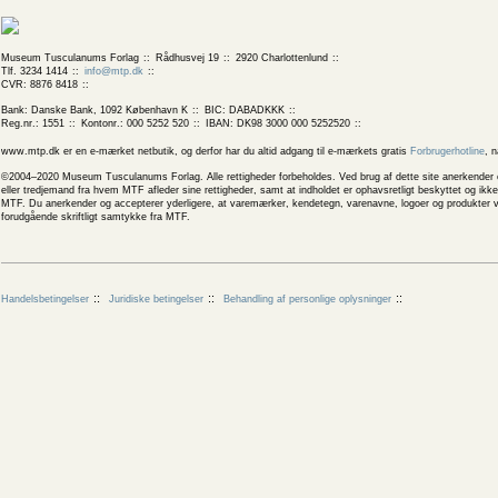
Museum Tusculanums Forlag
Rådhusvej 19
2920 Charlottenlund
Tlf. 3234 1414
info@mtp.dk
CVR: 8876 8418
Bank: Danske Bank, 1092 København K
BIC: DABADKKK
Reg.nr.: 1551
Kontonr.: 000 5252 520
IBAN: DK98 3000 000 5252520
www.mtp.dk er en e-mærket netbutik, og derfor har du altid adgang til e-mærkets gratis
Forbrugerhotline
, 
©2004–2020 Museum Tusculanums Forlag. Alle rettigheder forbeholdes. Ved brug af dette site anerkender og
eller tredjemand fra hvem MTF afleder sine rettigheder, samt at indholdet er ophavsretligt beskyttet og ik
MTF. Du anerkender og accepterer yderligere, at varemærker, kendetegn, varenavne, logoer og produkter v
forudgående skriftligt samtykke fra MTF.
Handelsbetingelser
Juridiske betingelser
Behandling af personlige oplysninger