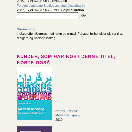
2015, ISBN 978-87-635-4239-5, hft
Foreign Language Studies and Interdisciplinarity
2007, ISBN 978-87-635-0799-8,
e-publikation
Din mening
Indlæg offentliggøres med navn og e-mail. Forlaget forbeholder sig ret til at
redigere og udelade indlæg.
KUNDER, SOM HAR KØBT DENNE TITEL,
KØBTE OGSÅ
Harder, Thomas
Mellem to sprog
2010