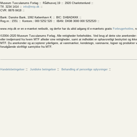
Museum Tusculanums Forlag
Rådhusvej 19
2920 Charlottenlund
Tlf. 3234 1414
info@mtp.dk
CVR: 8876 8418
Bank: Danske Bank, 1092 København K
BIC: DABADKKK
Reg.nr.: 1551
Kontonr.: 000 5252 520
IBAN: DK98 3000 000 5252520
www.mtp.dk er en e-mærket netbutik, og derfor har du altid adgang til e-mærkets gratis
Forbrugerhotline
, 
©2004–2020 Museum Tusculanums Forlag. Alle rettigheder forbeholdes. Ved brug af dette site anerkender og
eller tredjemand fra hvem MTF afleder sine rettigheder, samt at indholdet er ophavsretligt beskyttet og ik
MTF. Du anerkender og accepterer yderligere, at varemærker, kendetegn, varenavne, logoer og produkter v
forudgående skriftligt samtykke fra MTF.
Handelsbetingelser
Juridiske betingelser
Behandling af personlige oplysninger