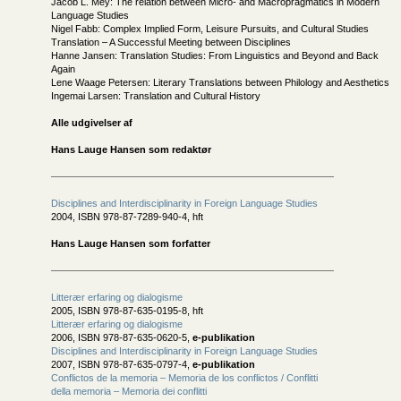
Jacob L. Mey: The relation between Micro- and Macropragmatics in Modern
Language Studies
Nigel Fabb: Complex Implied Form, Leisure Pursuits, and Cultural Studies
Translation – A Successful Meeting between Disciplines
Hanne Jansen: Translation Studies: From Linguistics and Beyond and Back
Again
Lene Waage Petersen: Literary Translations between Philology and Aesthetics
Ingemai Larsen: Translation and Cultural History
Alle udgivelser af
Hans Lauge Hansen som redaktør
Disciplines and Interdisciplinarity in Foreign Language Studies
2004, ISBN 978-87-7289-940-4, hft
Hans Lauge Hansen som forfatter
Litterær erfaring og dialogisme
2005, ISBN 978-87-635-0195-8, hft
Litterær erfaring og dialogisme
2006, ISBN 978-87-635-0620-5,
e-publikation
Disciplines and Interdisciplinarity in Foreign Language Studies
2007, ISBN 978-87-635-0797-4,
e-publikation
Conflictos de la memoria – Memoria de los conflictos / Conflitti
della memoria – Memoria dei conflitti