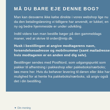
MÅ DU BARE EJE DENNE BOG?
Man kan desværre ikke købe direkte i vores webshop lige nu
da den betalingsløsning vi tidligere har anvendt, er lukket; en
ny og bedre hjemmeside er under udvikling.
Indtil videre kan man bestille bøger på den gammeldags
maner, ved at skrive til
order@mtp.dk
.
Husk i bestillingen at angive modtagerens navn,
forsendelsesadresse og mobilnummer (samt mailadresse
hvis modtageren er en anden end dig selv).
Bestillinger sendes med PostNord, som udgangspunkt som
pakker til afhentning i pakkeshop eller pakkeboks/nærboks;
læs mere her
. Hvis du behøver levering til døren eller ikke har
mulighed for at hente fra pakkeboks/nærboks, så angiv også
det i din bestilling.
▼ Din mening