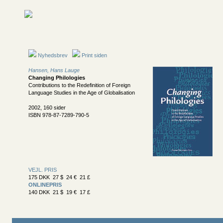
Nyhedsbrev
Print siden
Hansen, Hans Lauge
Changing Philologies
Contributions to the Redefinition of Foreign
Language Studies in the Age of Globalisation
2002, 160 sider
ISBN 978-87-7289-790-5
VEJL. PRIS
175 DKK 27 $ 24 € 21 £
ONLINEPRIS
140 DKK 21 $ 19 € 17 £