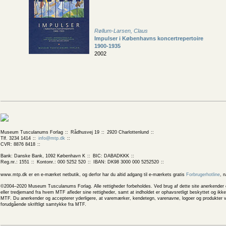
Røllum-Larsen, Claus
Impulser i Københavns koncertrepertoire
1900-1935
2002
Museum Tusculanums Forlag
Rådhusvej 19
2920 Charlottenlund
Tlf. 3234 1414
info@mtp.dk
CVR: 8876 8418
Bank: Danske Bank, 1092 København K
BIC: DABADKKK
Reg.nr.: 1551
Kontonr.: 000 5252 520
IBAN: DK98 3000 000 5252520
www.mtp.dk er en e-mærket netbutik, og derfor har du altid adgang til e-mærkets gratis
Forbrugerhotline
, 
©2004–2020 Museum Tusculanums Forlag. Alle rettigheder forbeholdes. Ved brug af dette site anerkender og
eller tredjemand fra hvem MTF afleder sine rettigheder, samt at indholdet er ophavsretligt beskyttet og ik
MTF. Du anerkender og accepterer yderligere, at varemærker, kendetegn, varenavne, logoer og produkter v
forudgående skriftligt samtykke fra MTF.