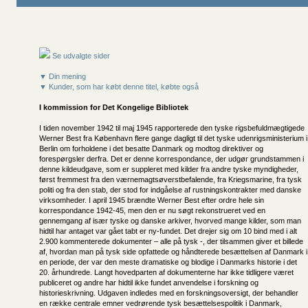
Se udvalgte sider
▼ Din mening
▼ Kunder, som har købt denne titel, købte også
I kommission for
Det Kongelige Bibliotek
I tiden november 1942 til maj 1945 rapporterede den tyske rigsbefuldmægtigede
Werner Best fra København flere gange dagligt til det tyske udenrigsministerium i
Berlin om forholdene i det besatte Danmark og modtog direktiver og
forespørgsler derfra. Det er denne korrespondance, der udgør grundstammen i
denne kildeudgave, som er suppleret med kilder fra andre tyske myndigheder,
først fremmest fra den værnemagtsøverstbefalende, fra Kriegsmarine, fra tysk
politi og fra den stab, der stod for indgåelse af rustningskontrakter med danske
virksomheder. I april 1945 brændte Werner Best efter ordre hele sin
korrespondance 1942-45, men den er nu søgt rekonstrueret ved en
gennemgang af især tyske og danske arkiver, hvorved mange kilder, som man
hidtil har antaget var gået tabt er ny-fundet. Det drejer sig om 10 bind med i alt
2.900 kommenterede dokumenter – alle på tysk -, der tilsammen giver et billede
af, hvordan man på tysk side opfattede og håndterede besættelsen af Danmark i
en periode, der var den meste dramatiske og blodige i Danmarks historie i det
20. århundrede. Langt hovedparten af dokumenterne har ikke tidligere været
publiceret og andre har hidtil ikke fundet anvendelse i forskning og
historieskrivning. Udgaven indledes med en forskningsoversigt, der behandler
en række centrale emner vedrørende tysk besættelsespolitik i Danmark,