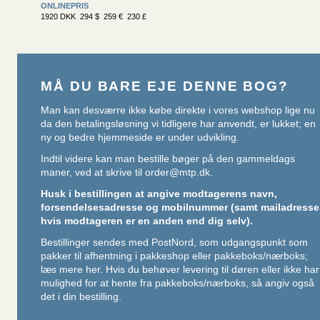
ONLINEPRIS
1920 DKK 294 $ 259 € 230 £
MÅ DU BARE EJE DENNE BOG?
Man kan desværre ikke købe direkte i vores webshop lige nu
da den betalingsløsning vi tidligere har anvendt, er lukket; en
ny og bedre hjemmeside er under udvikling.
Indtil videre kan man bestille bøger på den gammeldags
maner, ved at skrive til
order@mtp.dk
.
Husk i bestillingen at angive modtagerens navn,
forsendelsesadresse og mobilnummer (samt mailadresse
hvis modtageren er en anden end dig selv).
Bestillinger sendes med PostNord, som udgangspunkt som
pakker til afhentning i pakkeshop eller pakkeboks/nærboks;
læs mere her
. Hvis du behøver levering til døren eller ikke har
mulighed for at hente fra pakkeboks/nærboks, så angiv også
det i din bestilling.