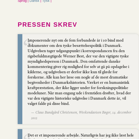
Sprog |
Dansk
|
Tysk
|
PRESSEN SKREV
Imponerende nyt om de fem forbandede år i 10 bind med
dokumenter om den tyske besættelsespolitik i Danmark.
Udgivelsen tager udgangspunkt i korrespondancen fra den
rigsbefuldmægtigede Werner Best, der var den vigtigste tyske
myndighedsperson i Danmark. Den omfattende danske
kommentering giver rig mulighed for selv at gå på opdagelse i
kilderne, og udgivelsen er derfor ikke kun til glæde for
forskerne. Alle kan her læse om nogle af de mest dramatiske
begivenheder i Danmarkshistorien. Værket er en humanistisk
kraftpræstation, der ikke ligger under for forskningspolitiske
modeluner. Når man engang ude i fremtiden drøfter, hvad der
var den vigtigste historiske udgivelse i Danmark dette år, vil
valget falde på disse bind.
— Claus Bundgård Christensen, Weekendavisen Bøger, 14. december
2012
Det er et imponerende arbejde. Naturligvis har jeg ikke læst hele