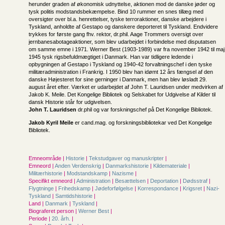
herunder graden af økonomisk udnyttelse, aktionen mod de danske jøder og
tysk politis modstandsbekæmpelse. Bind 10 rummer en snes tillæg med
oversigter over bl.a. henrettelser, tyske terroraktioner, danske arbejdere i
Tyskland, anholdte af Gestapo og danskere deporteret til Tyskland. Endvidere
trykkes for første gang fhv. rektor, dr.phil. Aage Trommers oversigt over
jernbanesabotageaktioner, som blev udarbejdet i forbindelse med disputatsen
om samme emne i 1971. Werner Best (1903-1989) var fra november 1942 til maj
1945 tysk rigsbefuldmægtiget i Danmark. Han var tidligere ledende i
opbygningen af Gestapo i Tyskland og 1940-42 forvaltningschef i den tyske
militæradministration i Frankrig. I 1950 blev han idømt 12 års fængsel af den
danske Højesteret for sine gerninger i Danmark, men han blev løsladt 29.
august året efter. Værket er udarbejdet af John T. Lauridsen under medvirken af
Jakob K. Meile. Det Kongelige Bibliotek og Selskabet for Udgivelse af Kilder til
dansk Historie står for udgivelsen.
John T. Lauridsen
dr.phil og var forskningschef på Det Kongelige Bibliotek.
Jakob Kyril Meile
er cand.mag. og forskningsbibliotekar ved Det Kongelige
Bibliotek.
Emneområde |
Historie
|
Tekstudgaver og manuskripter
|
Emneord |
Anden Verdenskrig
|
Danmarkshistorie
|
Kildemateriale
|
Militærhistorie
|
Modstandskamp
|
Nazisme
|
Specifikt emneord |
Administration
|
Besættelsen
|
Deportation
|
Dødsstraf
|
Flygtninge
|
Frihedskamp
|
Jødeforfølgelse
|
Korrespondance
|
Krigsret
|
Nazi-
Tyskland
|
Samtidshistorie
|
Land |
Danmark
|
Tyskland
|
Biograferet person |
Werner Best
|
Periode |
20. årh.
|