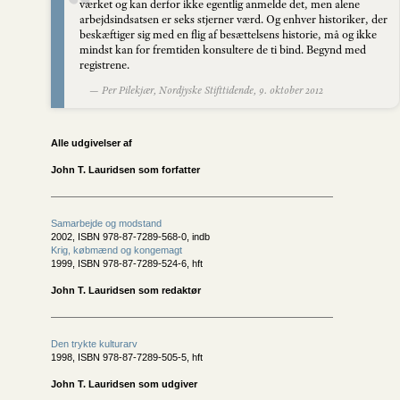
værket og kan derfor ikke egentlig anmelde det, men alene
arbejdsindsatsen er seks stjerner værd. Og enhver historiker, der
beskæftiger sig med en flig af besættelsens historie, må og ikke
mindst kan for fremtiden konsultere de ti bind. Begynd med
registrene.
— Per Pilekjær, Nordjyske Stifttidende, 9. oktober 2012
Alle udgivelser af
John T. Lauridsen som forfatter
Samarbejde og modstand
2002, ISBN 978-87-7289-568-0, indb
Krig, købmænd og kongemagt
1999, ISBN 978-87-7289-524-6, hft
John T. Lauridsen som redaktør
Den trykte kulturarv
1998, ISBN 978-87-7289-505-5, hft
John T. Lauridsen som udgiver