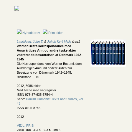
Nyhedsbrev
Print siden
Lauridsen, John T.
&
Jakob Kyril Meile
(red.)
Werner Bests korrespondance med
Auswärtiges Amt og andre tyske akter
vedrørende besættelsen af Danmark 1942–
1945
Die Korrespondenz von Werner Best mit dem
Auswärtigen Amt und andere Akten zur
Besetzung von Dänemark 1942–1945,
Bind/Band 1–10
2012, 5086 sider
Med hæfte med sagregister
ISBN 978-87-635-3754-4
Serie:
Danish Humanist Texts and Studies, vol.
43
ISSN 0105-8746
2012
VEJL. PRIS
2400 DKK 367 $ 323 € 288 £