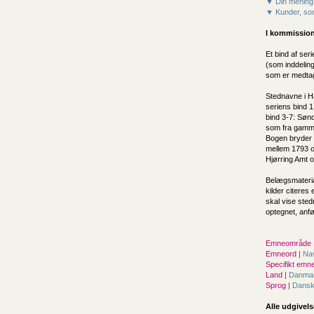
▼ Din mening
▼ Kunder, som
I kommission
Et bind af se
(som inddeling
som er medtage
Stednavne i H
seriens bind 
bind 3-7: Søn
som fra gammel
Bogen bryder 
mellem 1793 og
Hjørring Amt o
Belægsmaterial
kilder citeres
skal vise sted
optegnet, anfø
Emneområde 
Emneord |
Na
Specifikt emne
Land |
Danma
Sprog |
Dans
Alle udgivels