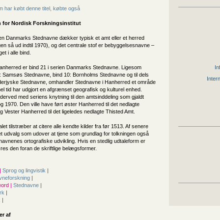
 har købt denne titel, købte også
 for
Nordisk Forskningsinstitut
rien Danmarks Stednavne dækker typisk et amt eller et herred
en så ud indtil 1970), og det centrale stof er bebyggelsesnavne –
t i alle bind.
anherred er bind 21 i serien Danmarks Stednavne. Ligesom
In
1: Samsøs Stednavne, bind 10: Bornholms Stednavne og til dels
Inter
derjyske Stednavne, omhandler Stednavne i Hanherred et om­råde
 tid har udgjort en afgrænset geografisk og kulturel enhed.
derved med seriens knytning til den amtsinddeling som gjaldt
 1970. Den ville have ført øster Hanherred til det nedlagte
g Vester Hanherred til det ligeledes nedlagte Thisted Amt.
et tilstræber at citere alle kendte kilder fra før 1513. Af senere
 et udvalg som udover at tjene som grundlag for tolkningen også
navnenes ortografiske udvikling. Hvis en stedlig udtaleform er
res den foran de skriftlige belægsformer.
|
Sprog og lingvistik
|
vneforskning
|
ord |
Stednavne
|
rk
|
k
|
er af