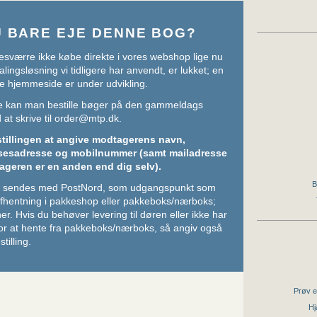
U BARE EJE DENNE BOG?
sværre ikke købe direkte i vores webshop lige nu
lingsløsning vi tidligere har anvendt, er lukket; en
e hjemmeside er under udvikling.
ere kan man bestille bøger på den gammeldags
at skrive til
order@mtp.dk
.
stillingen at angive modtagerens navn,
sesadresse og mobilnummer (samt mailadresse
ageren er en anden end dig selv).
B
ger sendes med PostNord, som udgangspunkt som
 afhentning i pakkeshop eller pakkeboks/nærboks;
her
. Hvis du behøver levering til døren eller ikke har
or at hente fra pakkeboks/nærboks, så angiv også
stilling.
Prøv e
Hj