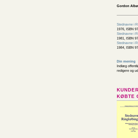
Gordon Albøg
Stednavne i R
1976, ISBN 97
Stednavne i R
1981, ISBN 97
Stednavne i R
1984, ISBN 97
Din mening
Indlæg offentl
redigere og u
KUNDER
KØBTE 