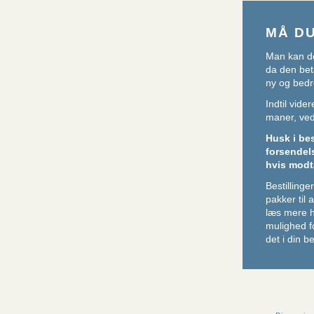
MÅ D
Man kan de
da den beta
ny og bedr
Indtil vid
maner, ved 
Husk i be
forsendel
hvis modt
Bestillin
pakker til
læs mere 
mulighed f
det i din be