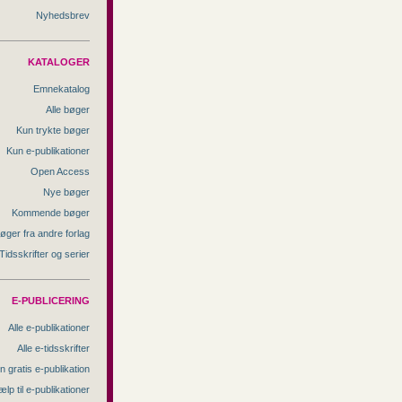
Nyhedsbrev
KATALOGER
Emnekatalog
Alle bøger
Kun trykte bøger
Kun e-publikationer
Open Access
Nye bøger
Kommende bøger
øger fra andre forlag
Tidsskrifter og serier
E-PUBLICERING
Alle e-publikationer
Alle e-tidsskrifter
n gratis e-publikation
ælp til e-publikationer