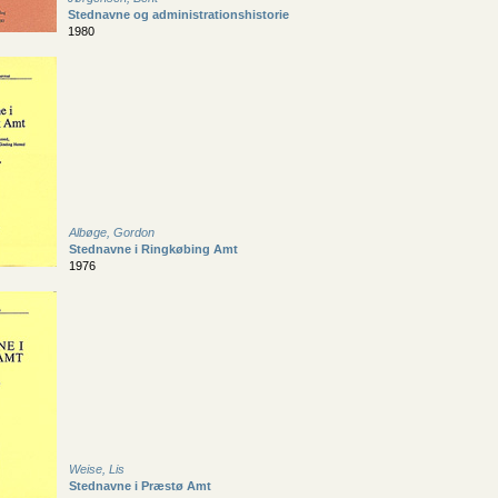
Stednavne og administrationshistorie
1980
Albøge, Gordon
Stednavne i Ringkøbing Amt
1976
Weise, Lis
Stednavne i Præstø Amt