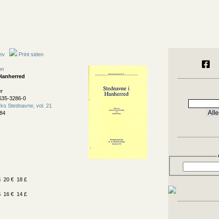
ev
Print siden
on
Hanherred
er
635-3286-0
s Stednavne, vol. 21
84
 20 € 18 £
 16 € 14 £