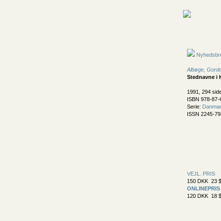
Nyhedsbr
Albøge, Gord
Stednavne i 
1991, 294 sid
ISBN 978-87-
Serie:
Danmark
ISSN 2245-79
VEJL. PRIS
150 DKK 23 $
ONLINEPRIS
120 DKK 18 $