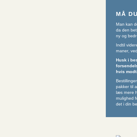
MÅ D
Man kan de
da den beta
ny og bedr
Indtil vid
maner, ved 
Husk i be
forsendel
hvis modt
Bestillin
pakker til
læs mere 
mulighed f
det i din be