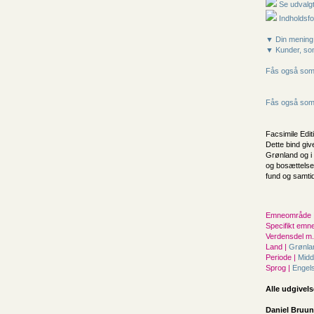
Se udvalgt
Indholdsfo
▼ Din mening
▼ Kunder, som
Fås også som 
Fås også som 
Facsimile Edit
Dette bind giv
Grønland og i 
og bosættelse
fund og samtid
Emneområde 
Specifikt emne
Verdensdel m.v
Land |
Grønl
Periode |
Midd
Sprog |
Engel
Alle udgivels
Daniel Bruun