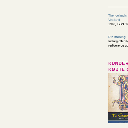
The Icelandic 
Vineland
1918, ISBN 9
Din mening
Indlæg offentl
redigere og u
KUNDER
KØBTE 