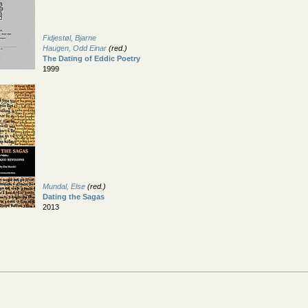
Fidjestøl, Bjarne
Haugen, Odd Einar
(red.)
The Dating of Eddic Poetry
1999
Mundal, Else
(red.)
Dating the Sagas
2013