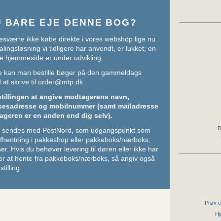
U BARE EJE DENNE BOG?
sværre ikke købe direkte i vores webshop lige nu
lingsløsning vi tidligere har anvendt, er lukket; en
e hjemmeside er under udvikling.
ere kan man bestille bøger på den gammeldags
at skrive til
order@mtp.dk
.
stillingen at angive modtagerens navn,
sesadresse og mobilnummer (samt mailadresse
ageren er en anden end dig selv).
B
ger sendes med PostNord, som udgangspunkt som
 afhentning i pakkeshop eller pakkeboks/nærboks;
her
. Hvis du behøver levering til døren eller ikke har
or at hente fra pakkeboks/nærboks, så angiv også
stilling.
Prøv e
Hj