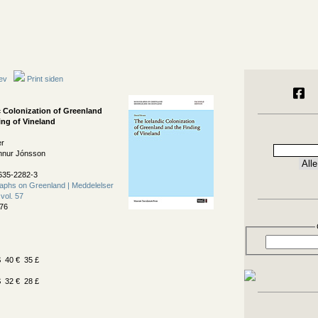
ev
Print siden
c Colonization of Greenland
ing of Vineland
er
innur Jónsson
635-2282-3
phs on Greenland | Meddelelser
vol. 57
76
 40 € 35 £
 32 € 28 £