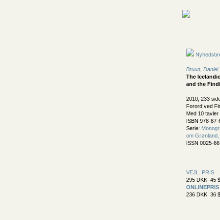
Nyhedsbr
Bruun, Daniel
The Icelandi
and the Find
2010, 233 sid
Forord ved F
Med 10 tavler
ISBN 978-87-
Serie:
Monogra
om Grønland, 
ISSN 0025-66
VEJL. PRIS
295 DKK 45 $
ONLINEPRIS
236 DKK 36 $