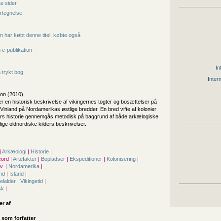
e sider
rtegnelse
 har købt denne titel, købte også
e-publikation
In
trykt bog
Inter
ion (2010)
er en historisk beskrivelse af vikingernes togter og bosættelser på
Vinland på Nordamerikas østlige bredder. En bred vifte af kolonier
rs historie gennemgås metodisk på baggrund af både arkælogiske
ige oldnordiske kilders beskrivelser.
|
Arkæologi
|
Historie
|
ord |
Artefakter
|
Bopladser
|
Ekspeditioner
|
Kolonisering
|
. |
Nordamerika
|
and
|
Island
|
elalder
|
Vikingetid
|
sk
|
er af
 som forfatter