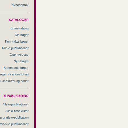
Nyhedsbrev
KATALOGER
Emnekatalog
Alle bøger
Kun trykte bøger
Kun e-publikationer
Open Access
Nye bøger
Kommende bøger
øger fra andre forlag
Tidsskrifter og serier
E-PUBLICERING
Alle e-publikationer
Alle e-tidsskrifter
n gratis e-publikation
ælp til e-publikationer