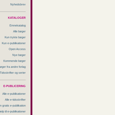
Nyhedsbrev
KATALOGER
Emnekatalog
Alle bøger
Kun trykte bøger
Kun e-publikationer
Open Access
Nye bøger
Kommende bøger
øger fra andre forlag
Tidsskrifter og serier
E-PUBLICERING
Alle e-publikationer
Alle e-tidsskrifter
n gratis e-publikation
ælp til e-publikationer