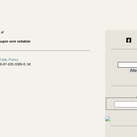
 af
augen som redaktør
Eddic Poetry
8-87-635-3389-8, hft