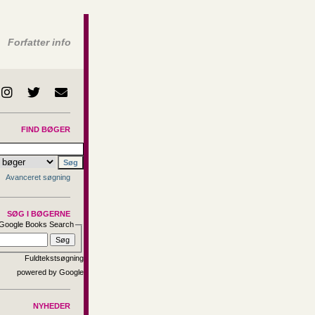
Forfatter info
FIND BØGER
Avanceret søgning
SØG I BØGERNE
Google Books Search
Fuldtekstsøgning
NYHEDER