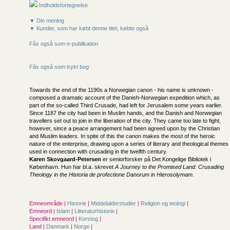
Indholdsfortegnelse
▼ Din mening
▼ Kunder, som har købt denne titel, købte også
Fås også som e-publikation
Fås også som trykt bog
Towards the end of the 1190s a Norwegian canon - his name is unknown -
composed a dramatic account of the Danish-Norwegian expedition which, as
part of the so-called Third Crusade, had left for Jerusalem some years earlier.
Since 1187 the city had been in Muslim hands, and the Danish and Norwegian
travellers set out to join in the liberation of the city. They came too late to fight,
however, since a peace arrangement had been agreed upon by the Christian
and Muslim leaders. In spite of this the canon makes the most of the heroic
nature of the enterprise, drawing upon a series of literary and theological themes
used in connection with crusading in the twelfth century.
Karen Skovgaard-Petersen
er seniorforsker på Det Kongelige Bibliotek i
København. Hun har bl.a. skrevet
A Journey to the Promised Land: Crusading
Theology in the Historia de profectione Danorum in Hierosolymam
.
Emneområde |
Historie
|
Middelalderstudier
|
Religion og teologi
|
Emneord |
Islam
|
Litteraturhistorie
|
Specifikt emneord |
Korstog
|
Land |
Danmark
|
Norge
|