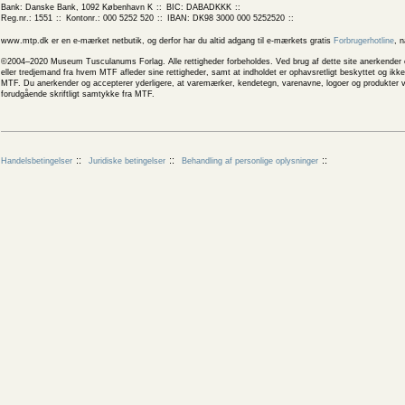
Bank: Danske Bank, 1092 København K
BIC: DABADKKK
Reg.nr.: 1551
Kontonr.: 000 5252 520
IBAN: DK98 3000 000 5252520
www.mtp.dk er en e-mærket netbutik, og derfor har du altid adgang til e-mærkets gratis
Forbrugerhotline
, 
©2004–2020 Museum Tusculanums Forlag. Alle rettigheder forbeholdes. Ved brug af dette site anerkender og
eller tredjemand fra hvem MTF afleder sine rettigheder, samt at indholdet er ophavsretligt beskyttet og ik
MTF. Du anerkender og accepterer yderligere, at varemærker, kendetegn, varenavne, logoer og produkter v
forudgående skriftligt samtykke fra MTF.
Handelsbetingelser
Juridiske betingelser
Behandling af personlige oplysninger