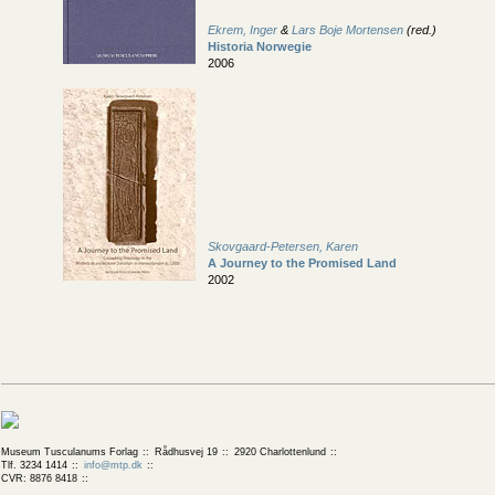
Ekrem, Inger
&
Lars Boje Mortensen
(red.)
Historia Norwegie
2006
Skovgaard-Petersen, Karen
A Journey to the Promised Land
2002
Museum Tusculanums Forlag
Rådhusvej 19
2920 Charlottenlund
Tlf. 3234 1414
info@mtp.dk
CVR: 8876 8418