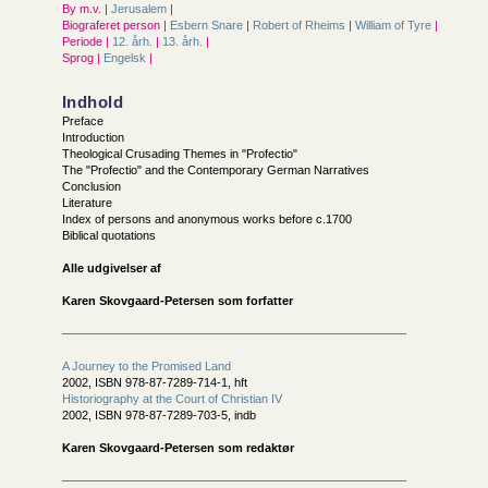
By m.v. |
Jerusalem
|
Biograferet person |
Esbern Snare
|
Robert of Rheims
|
William of Tyre
|
Periode |
12. årh.
|
13. årh.
|
Sprog |
Engelsk
|
Indhold
Preface
Introduction
Theological Crusading Themes in "Profectio"
The "Profectio" and the Contemporary German Narratives
Conclusion
Literature
Index of persons and anonymous works before c.1700
Biblical quotations
Alle udgivelser af
Karen Skovgaard-Petersen som forfatter
A Journey to the Promised Land
2002, ISBN 978-87-7289-714-1, hft
Historiography at the Court of Christian IV
2002, ISBN 978-87-7289-703-5, indb
Karen Skovgaard-Petersen som redaktør