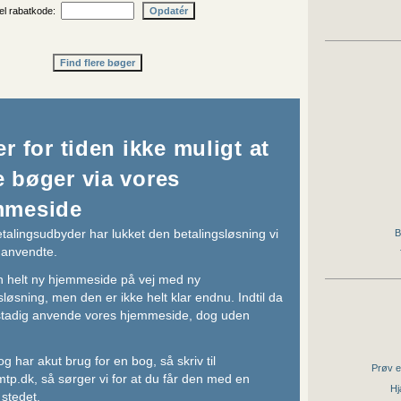
uel rabatkode:
er for tiden ikke muligt at
 bøger via vores
mmeside
talingsudbyder har lukket den betalingsløsning vi
B
e anvendte.
n helt ny hjemmeside på vej med ny
sløsning, men den er ikke helt klar endnu. Indtil da
stadig anvende vores hjemmeside, dog uden
og har akut brug for en bog, så skriv til
Prøv e
tp.dk
, så sørger vi for at du får den med en
Hj
 stedet.