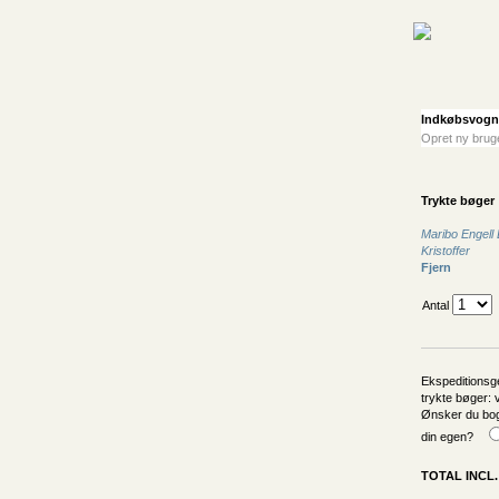
Indkøbsvogn
Opret ny bru
Trykte bøger
Maribo Engell 
Kristoffer
Fjern
Antal
Ekspeditionsg
trykte bøger:
Ønsker du bog
din egen?
TOTAL INCL