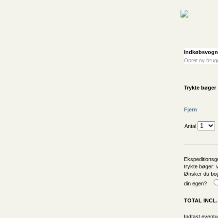
Indkøbsvogn
Opret ny bru
Trykte bøger
Fjern
Antal
Ekspeditionsg
trykte bøger:
Ønsker du bog
din egen?
TOTAL INCL
Indtast event