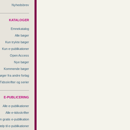
Nyhedsbrev
KATALOGER
Emnekatalog
Alle bøger
Kun trykte bøger
Kun e-publikationer
Open Access
Nye bøger
Kommende bøger
øger fra andre forlag
Tidsskrifter og serier
E-PUBLICERING
Alle e-publikationer
Alle e-tidsskrifter
n gratis e-publikation
ælp til e-publikationer