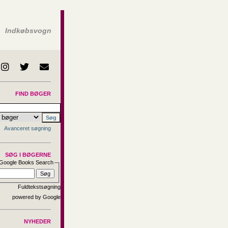
Indkøbsvogn
FIND BØGER
Avanceret søgning
SØG I BØGERNE
Google Books Search
Fuldtekstsøgning
NYHEDER