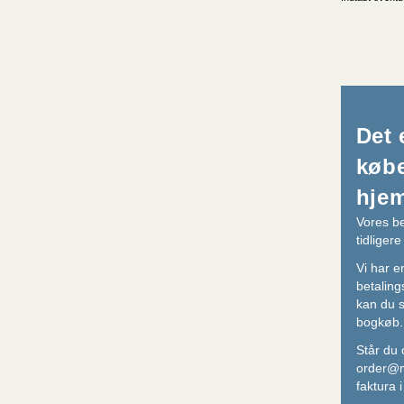
Det 
købe
hje
Vores be
tidliger
Vi har e
betaling
kan du 
bogkøb.
Står du 
order@m
faktura i