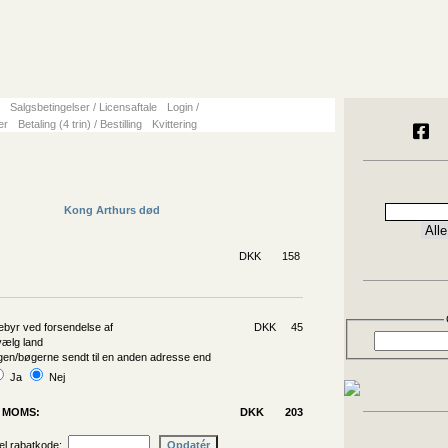
Salgsbetingelser / Licensaftale
Login /
ger
Betaling (4 trin) / Bestilling
Kvittering
Kong Arthurs død
DKK
158
ebyr ved forsendelse af
DKK 45
 vælg land
en/bøgerne sendt til en anden adresse end
Ja
Nej
. MOMS:
DKK
203
uel rabatkode: