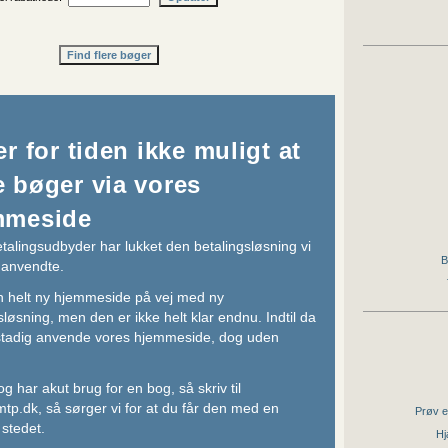
er for tiden ikke muligt at
 bøger via vores
mmeside
talingsudbyder har lukket den betalingsløsning vi
B
e anvendte.
n helt ny hjemmeside på vej med ny
sløsning, men den er ikke helt klar endnu. Indtil da
stadig anvende vores hjemmeside, dog uden
og har akut brug for en bog, så skriv til
tp.dk
, så sørger vi for at du får den med en
Prøv e
 stedet.
Hj