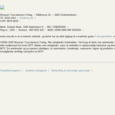
Museum Tusculanums Forlag
Rådhusvej 19
2920 Charlottenlund
Tlf. 3234 1414
info@mtp.dk
CVR: 8876 8418
Bank: Danske Bank, 1092 København K
BIC: DABADKKK
Reg.nr.: 1551
Kontonr.: 000 5252 520
IBAN: DK98 3000 000 5252520
www.mtp.dk er en e-mærket netbutik, og derfor har du altid adgang til e-mærkets gratis
Forbrugerhotline
, 
©2004–2020 Museum Tusculanums Forlag. Alle rettigheder forbeholdes. Ved brug af dette site anerkender og
eller tredjemand fra hvem MTF afleder sine rettigheder, samt at indholdet er ophavsretligt beskyttet og ik
MTF. Du anerkender og accepterer yderligere, at varemærker, kendetegn, varenavne, logoer og produkter v
forudgående skriftligt samtykke fra MTF.
Handelsbetingelser
Juridiske betingelser
Behandling af personlige oplysninger