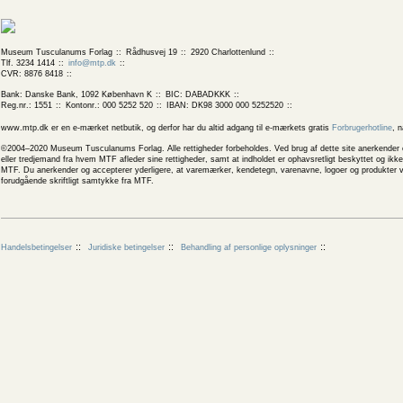
Museum Tusculanums Forlag
Rådhusvej 19
2920 Charlottenlund
Tlf. 3234 1414
info@mtp.dk
CVR: 8876 8418
Bank: Danske Bank, 1092 København K
BIC: DABADKKK
Reg.nr.: 1551
Kontonr.: 000 5252 520
IBAN: DK98 3000 000 5252520
www.mtp.dk er en e-mærket netbutik, og derfor har du altid adgang til e-mærkets gratis
Forbrugerhotline
, 
©2004–2020 Museum Tusculanums Forlag. Alle rettigheder forbeholdes. Ved brug af dette site anerkender og
eller tredjemand fra hvem MTF afleder sine rettigheder, samt at indholdet er ophavsretligt beskyttet og ik
MTF. Du anerkender og accepterer yderligere, at varemærker, kendetegn, varenavne, logoer og produkter v
forudgående skriftligt samtykke fra MTF.
Handelsbetingelser
Juridiske betingelser
Behandling af personlige oplysninger