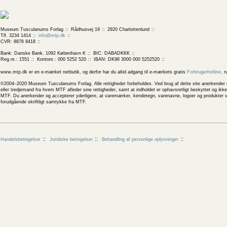
Museum Tusculanums Forlag
Rådhusvej 19
2920 Charlottenlund
Tlf. 3234 1414
info@mtp.dk
CVR: 8876 8418
Bank: Danske Bank, 1092 København K
BIC: DABADKKK
Reg.nr.: 1551
Kontonr.: 000 5252 520
IBAN: DK98 3000 000 5252520
www.mtp.dk er en e-mærket netbutik, og derfor har du altid adgang til e-mærkets gratis
Forbrugerhotline
, 
©2004–2020 Museum Tusculanums Forlag. Alle rettigheder forbeholdes. Ved brug af dette site anerkender og
eller tredjemand fra hvem MTF afleder sine rettigheder, samt at indholdet er ophavsretligt beskyttet og ik
MTF. Du anerkender og accepterer yderligere, at varemærker, kendetegn, varenavne, logoer og produkter v
forudgående skriftligt samtykke fra MTF.
Handelsbetingelser
Juridiske betingelser
Behandling af personlige oplysninger