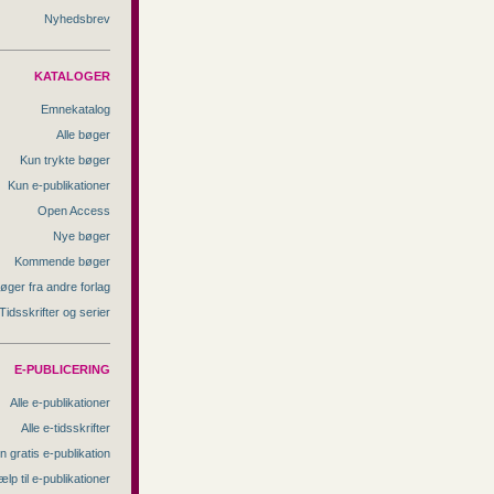
Nyhedsbrev
KATALOGER
Emnekatalog
Alle bøger
Kun trykte bøger
Kun e-publikationer
Open Access
Nye bøger
Kommende bøger
øger fra andre forlag
Tidsskrifter og serier
E-PUBLICERING
Alle e-publikationer
Alle e-tidsskrifter
n gratis e-publikation
ælp til e-publikationer