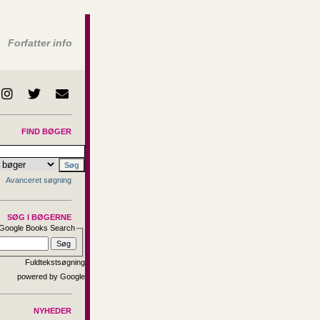
Forfatter info
FIND BØGER
Avanceret søgning
SØG I BØGERNE
Google Books Search
Fuldtekstsøgning
NYHEDER