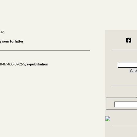
 af
g som forfatter
78-87-635-3702-5,
e-publikation