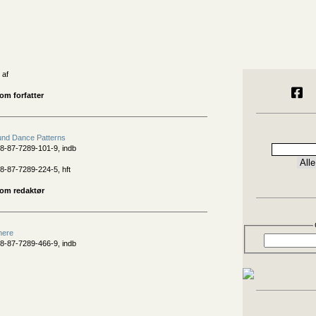
 af
om forfatter
und Dance Patterns
8-87-7289-101-9, indb
8-87-7289-224-5, hft
som redaktør
nere
8-87-7289-466-9, indb