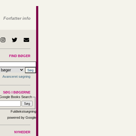
Forfatter info
FIND BØGER
Avanceret søgning
SØG I BØGERNE
Google Books Search
Fuldtekstsøgning
NYHEDER