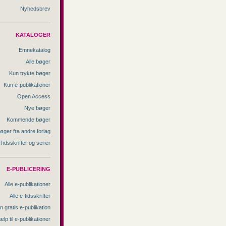
Nyhedsbrev
KATALOGER
Emnekatalog
Alle bøger
Kun trykte bøger
Kun e-publikationer
Open Access
Nye bøger
Kommende bøger
øger fra andre forlag
Tidsskrifter og serier
E-PUBLICERING
Alle e-publikationer
Alle e-tidsskrifter
n gratis e-publikation
ælp til e-publikationer