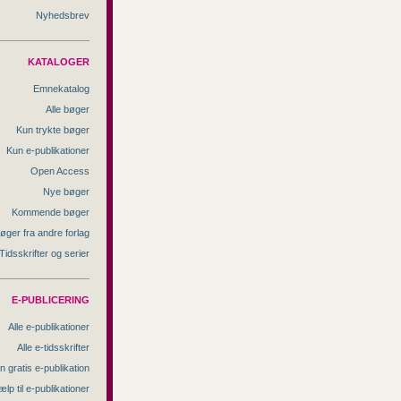
Nyhedsbrev
KATALOGER
Emnekatalog
Alle bøger
Kun trykte bøger
Kun e-publikationer
Open Access
Nye bøger
Kommende bøger
øger fra andre forlag
Tidsskrifter og serier
E-PUBLICERING
Alle e-publikationer
Alle e-tidsskrifter
n gratis e-publikation
ælp til e-publikationer