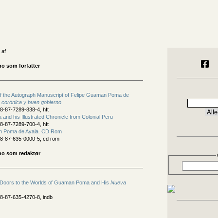
 af
o som forfatter
f the Autograph Manuscript of Felipe Guaman Poma de
corónica y buen gobierno
8-87-7289-838-4, hft
nd his Illustrated Chronicle from Colonial Peru
8-87-7289-700-4, hft
n Poma de Ayala. CD Rom
8-87-635-0000-5, cd rom
no som redaktør
 Doors to the Worlds of Guaman Poma and His
Nueva
8-87-635-4270-8, indb