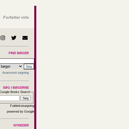
Forfatter info
FIND BØGER
Avanceret søgning
SØG I BØGERNE
Google Books Search
Fuldtekstsøgning
NYHEDER