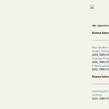
Alle udgivelser
Rolena Adorn
New Studies o
Ayala's
Nueva 
2003, ISBN 97
Guaman Poma a
2001, ISBN 97
Felipe Guama
2002, ISBN 97
Rolena Ador
Unlocking the
corónica
2015, ISBN 97