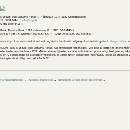
Museum Tusculanums Forlag
Rådhusvej 19
2920 Charlottenlund
Tlf. 3234 1414
info@mtp.dk
CVR: 8876 8418
Bank: Danske Bank, 1092 København K
BIC: DABADKKK
Reg.nr.: 1551
Kontonr.: 000 5252 520
IBAN: DK98 3000 000 5252520
www.mtp.dk er en e-mærket netbutik, og derfor har du altid adgang til e-mærkets gratis
Forbrugerhotline
, 
©2004–2020 Museum Tusculanums Forlag. Alle rettigheder forbeholdes. Ved brug af dette site anerkender og
eller tredjemand fra hvem MTF afleder sine rettigheder, samt at indholdet er ophavsretligt beskyttet og ik
MTF. Du anerkender og accepterer yderligere, at varemærker, kendetegn, varenavne, logoer og produkter v
forudgående skriftligt samtykke fra MTF.
Handelsbetingelser
Juridiske betingelser
Behandling af personlige oplysninger