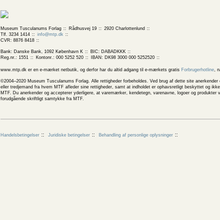
Museum Tusculanums Forlag
Rådhusvej 19
2920 Charlottenlund
Tlf. 3234 1414
info@mtp.dk
CVR: 8876 8418
Bank: Danske Bank, 1092 København K
BIC: DABADKKK
Reg.nr.: 1551
Kontonr.: 000 5252 520
IBAN: DK98 3000 000 5252520
www.mtp.dk er en e-mærket netbutik, og derfor har du altid adgang til e-mærkets gratis
Forbrugerhotline
, 
©2004–2020 Museum Tusculanums Forlag. Alle rettigheder forbeholdes. Ved brug af dette site anerkender og
eller tredjemand fra hvem MTF afleder sine rettigheder, samt at indholdet er ophavsretligt beskyttet og ik
MTF. Du anerkender og accepterer yderligere, at varemærker, kendetegn, varenavne, logoer og produkter v
forudgående skriftligt samtykke fra MTF.
Handelsbetingelser
Juridiske betingelser
Behandling af personlige oplysninger