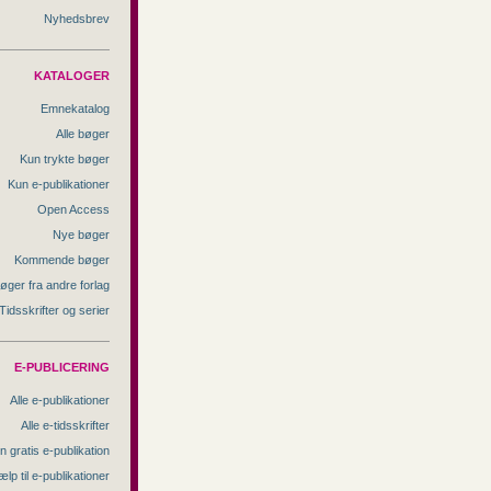
Nyhedsbrev
KATALOGER
Emnekatalog
Alle bøger
Kun trykte bøger
Kun e-publikationer
Open Access
Nye bøger
Kommende bøger
øger fra andre forlag
Tidsskrifter og serier
E-PUBLICERING
Alle e-publikationer
Alle e-tidsskrifter
n gratis e-publikation
ælp til e-publikationer