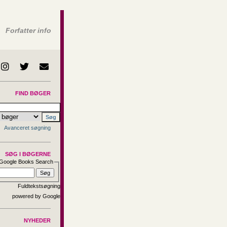
Forfatter info
FIND BØGER
Avanceret søgning
SØG I BØGERNE
Google Books Search
Fuldtekstsøgning
NYHEDER