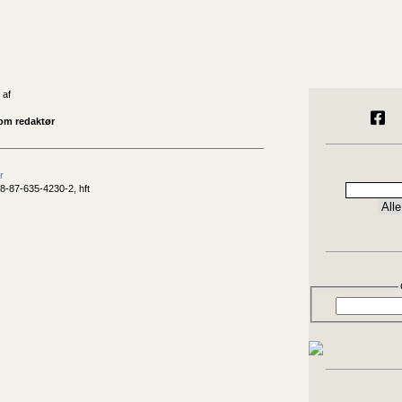
 af
om redaktør
r
8-87-635-4230-2, hft