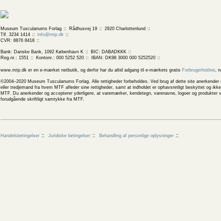
Museum Tusculanums Forlag
Rådhusvej 19
2920 Charlottenlund
Tlf. 3234 1414
info@mtp.dk
CVR: 8876 8418
Bank: Danske Bank, 1092 København K
BIC: DABADKKK
Reg.nr.: 1551
Kontonr.: 000 5252 520
IBAN: DK98 3000 000 5252520
www.mtp.dk er en e-mærket netbutik, og derfor har du altid adgang til e-mærkets gratis
Forbrugerhotline
, 
©2004–2020 Museum Tusculanums Forlag. Alle rettigheder forbeholdes. Ved brug af dette site anerkender og
eller tredjemand fra hvem MTF afleder sine rettigheder, samt at indholdet er ophavsretligt beskyttet og ik
MTF. Du anerkender og accepterer yderligere, at varemærker, kendetegn, varenavne, logoer og produkter v
forudgående skriftligt samtykke fra MTF.
Handelsbetingelser
Juridiske betingelser
Behandling af personlige oplysninger