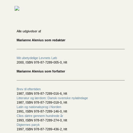
Alle udgivelser af
Marianne Alenius som redaktør
Mit ubetydelige Levnets Løb
2000, ISBN 978-87-7289-005-0, hft
Marianne Alenius som forfatter
Brev til eftertiden
1987, ISBN 978-87-7289-016-6, hft
Litteratur og lærdom: Dansk-svenske nylatindage
1987, ISBN 978-87-7289-018-0, hft
Latin og nationalsprog i Norden
1991, ISBN 978-87-7289-146-0, hft
Clios døtre gennem hundrede år
1993, ISBN 978-87-7289-274-0, hft
Digternes paryk
1997, ISBN 978-87-7289-436-2, hft