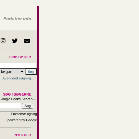
Forfatter info
FIND BØGER
Avanceret søgning
SØG I BØGERNE
Google Books Search
Fuldtekstsøgning
NYHEDER