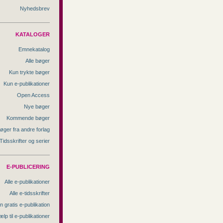
Nyhedsbrev
KATALOGER
Emnekatalog
Alle bøger
Kun trykte bøger
Kun e-publikationer
Open Access
Nye bøger
Kommende bøger
øger fra andre forlag
Tidsskrifter og serier
E-PUBLICERING
Alle e-publikationer
Alle e-tidsskrifter
n gratis e-publikation
ælp til e-publikationer