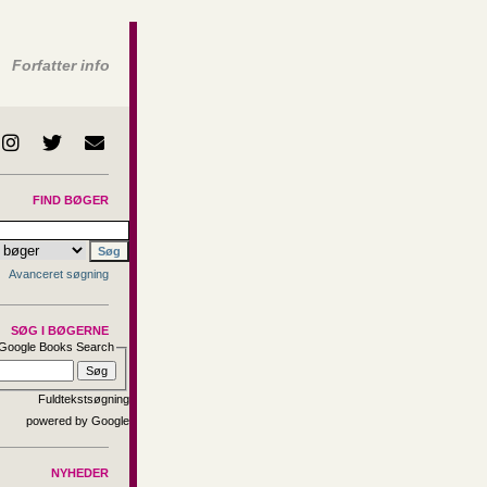
Forfatter info
FIND BØGER
Avanceret søgning
SØG I BØGERNE
Google Books Search
Fuldtekstsøgning
NYHEDER