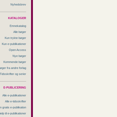
Nyhedsbrev
KATALOGER
Emnekatalog
Alle bøger
Kun trykte bøger
Kun e-publikationer
Open Access
Nye bøger
Kommende bøger
øger fra andre forlag
Tidsskrifter og serier
E-PUBLICERING
Alle e-publikationer
Alle e-tidsskrifter
n gratis e-publikation
ælp til e-publikationer