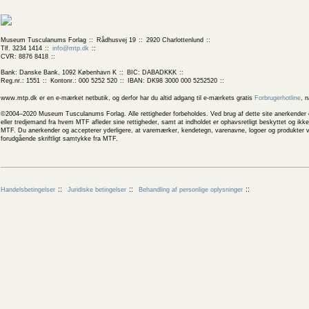
Museum Tusculanums Forlag
Rådhusvej 19
2920 Charlottenlund
Tlf. 3234 1414
info@mtp.dk
CVR: 8876 8418
Bank: Danske Bank, 1092 København K
BIC: DABADKKK
Reg.nr.: 1551
Kontonr.: 000 5252 520
IBAN: DK98 3000 000 5252520
www.mtp.dk er en e-mærket netbutik, og derfor har du altid adgang til e-mærkets gratis
Forbrugerhotline
, 
©2004–2020 Museum Tusculanums Forlag. Alle rettigheder forbeholdes. Ved brug af dette site anerkender og
eller tredjemand fra hvem MTF afleder sine rettigheder, samt at indholdet er ophavsretligt beskyttet og ik
MTF. Du anerkender og accepterer yderligere, at varemærker, kendetegn, varenavne, logoer og produkter v
forudgående skriftligt samtykke fra MTF.
Handelsbetingelser
Juridiske betingelser
Behandling af personlige oplysninger