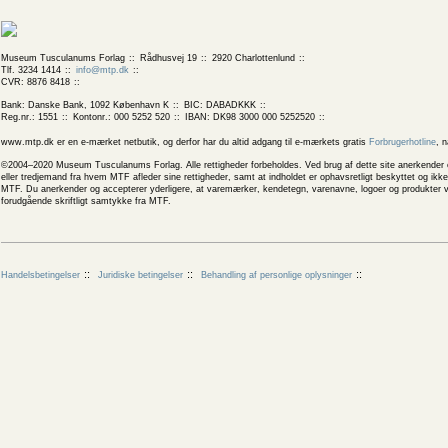
Museum Tusculanums Forlag
Rådhusvej 19
2920 Charlottenlund
Tlf. 3234 1414
info@mtp.dk
CVR: 8876 8418
Bank: Danske Bank, 1092 København K
BIC: DABADKKK
Reg.nr.: 1551
Kontonr.: 000 5252 520
IBAN: DK98 3000 000 5252520
www.mtp.dk er en e-mærket netbutik, og derfor har du altid adgang til e-mærkets gratis
Forbrugerhotline
, 
©2004–2020 Museum Tusculanums Forlag. Alle rettigheder forbeholdes. Ved brug af dette site anerkender og
eller tredjemand fra hvem MTF afleder sine rettigheder, samt at indholdet er ophavsretligt beskyttet og ik
MTF. Du anerkender og accepterer yderligere, at varemærker, kendetegn, varenavne, logoer og produkter v
forudgående skriftligt samtykke fra MTF.
Handelsbetingelser
Juridiske betingelser
Behandling af personlige oplysninger