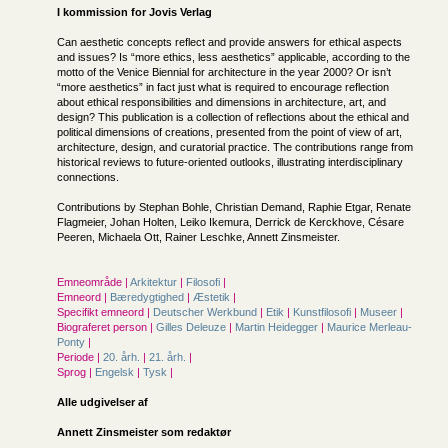
I kommission for
Jovis Verlag
Can aesthetic concepts reflect and provide answers for ethical aspects
and issues? Is “more ethics, less aesthetics” applicable, according to the
motto of the Venice Biennial for architecture in the year 2000? Or isn’t
“more aesthetics” in fact just what is required to encourage reflection
about ethical responsibilities and dimensions in architecture, art, and
design? This publication is a collection of reflections about the ethical and
political dimensions of creations, presented from the point of view of art,
architecture, design, and curatorial practice. The contributions range from
historical reviews to future-oriented outlooks, illustrating interdisciplinary
connections.
Contributions by Stephan Bohle, Christian Demand, Raphie Etgar, Renate
Flagmeier, Johan Holten, Leiko Ikemura, Derrick de Kerckhove, Césare
Peeren, Michaela Ott, Rainer Leschke, Annett Zinsmeister.
Emneområde |
Arkitektur
|
Filosofi
|
Emneord |
Bæredygtighed
|
Æstetik
|
Specifikt emneord |
Deutscher Werkbund
|
Etik
|
Kunstfilosofi
|
Museer
|
Biograferet person |
Gilles Deleuze
|
Martin Heidegger
|
Maurice Merleau-
Ponty
|
Periode |
20. årh.
|
21. årh.
|
Sprog |
Engelsk
|
Tysk
|
Alle udgivelser af
Annett Zinsmeister som redaktør