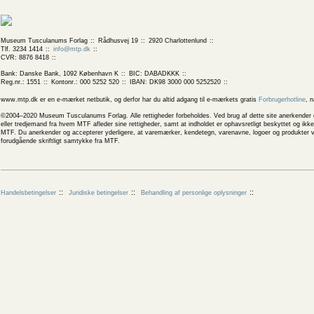
Museum Tusculanums Forlag
Rådhusvej 19
2920 Charlottenlund
Tlf. 3234 1414
info@mtp.dk
CVR: 8876 8418
Bank: Danske Bank, 1092 København K
BIC: DABADKKK
Reg.nr.: 1551
Kontonr.: 000 5252 520
IBAN: DK98 3000 000 5252520
www.mtp.dk er en e-mærket netbutik, og derfor har du altid adgang til e-mærkets gratis
Forbrugerhotline
, 
©2004–2020 Museum Tusculanums Forlag. Alle rettigheder forbeholdes. Ved brug af dette site anerkender og
eller tredjemand fra hvem MTF afleder sine rettigheder, samt at indholdet er ophavsretligt beskyttet og ik
MTF. Du anerkender og accepterer yderligere, at varemærker, kendetegn, varenavne, logoer og produkter v
forudgående skriftligt samtykke fra MTF.
Handelsbetingelser
Juridiske betingelser
Behandling af personlige oplysninger