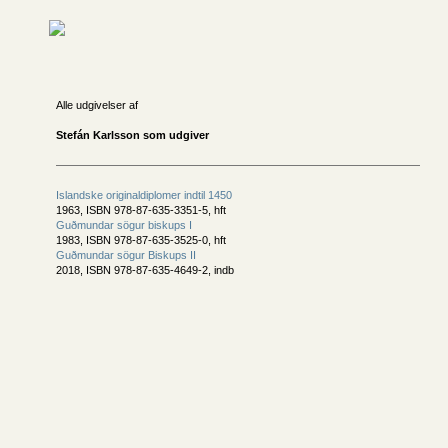
Alle udgivelser af
Stefán Karlsson som udgiver
Islandske originaldiplomer indtil 1450
1963, ISBN 978-87-635-3351-5, hft
Guðmundar sögur biskups I
1983, ISBN 978-87-635-3525-0, hft
Guðmundar sögur Biskups II
2018, ISBN 978-87-635-4649-2, indb