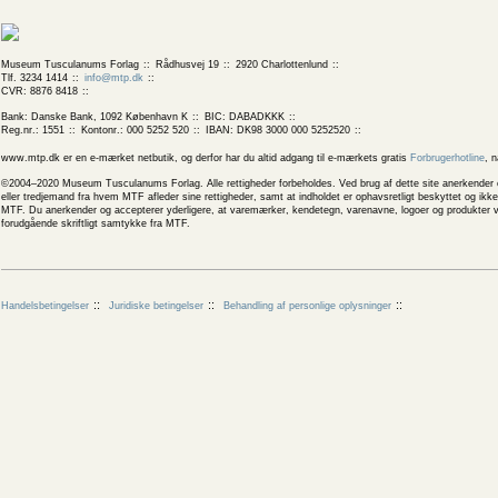
Museum Tusculanums Forlag
Rådhusvej 19
2920 Charlottenlund
Tlf. 3234 1414
info@mtp.dk
CVR: 8876 8418
Bank: Danske Bank, 1092 København K
BIC: DABADKKK
Reg.nr.: 1551
Kontonr.: 000 5252 520
IBAN: DK98 3000 000 5252520
www.mtp.dk er en e-mærket netbutik, og derfor har du altid adgang til e-mærkets gratis
Forbrugerhotline
, 
©2004–2020 Museum Tusculanums Forlag. Alle rettigheder forbeholdes. Ved brug af dette site anerkender og
eller tredjemand fra hvem MTF afleder sine rettigheder, samt at indholdet er ophavsretligt beskyttet og ik
MTF. Du anerkender og accepterer yderligere, at varemærker, kendetegn, varenavne, logoer og produkter v
forudgående skriftligt samtykke fra MTF.
Handelsbetingelser
Juridiske betingelser
Behandling af personlige oplysninger