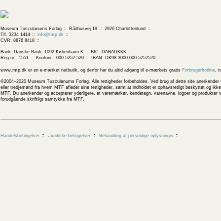
Museum Tusculanums Forlag
Rådhusvej 19
2920 Charlottenlund
Tlf. 3234 1414
info@mtp.dk
CVR: 8876 8418
Bank: Danske Bank, 1092 København K
BIC: DABADKKK
Reg.nr.: 1551
Kontonr.: 000 5252 520
IBAN: DK98 3000 000 5252520
www.mtp.dk er en e-mærket netbutik, og derfor har du altid adgang til e-mærkets gratis
Forbrugerhotline
, 
©2004–2020 Museum Tusculanums Forlag. Alle rettigheder forbeholdes. Ved brug af dette site anerkender og
eller tredjemand fra hvem MTF afleder sine rettigheder, samt at indholdet er ophavsretligt beskyttet og ik
MTF. Du anerkender og accepterer yderligere, at varemærker, kendetegn, varenavne, logoer og produkter v
forudgående skriftligt samtykke fra MTF.
Handelsbetingelser
Juridiske betingelser
Behandling af personlige oplysninger