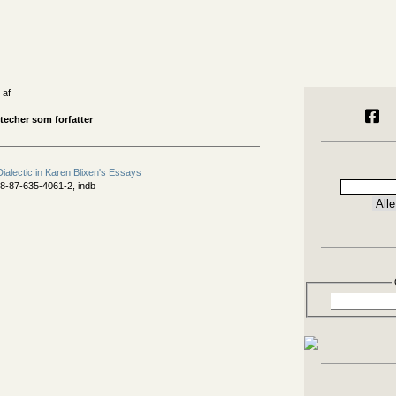
 af
techer som forfatter
ialectic in Karen Blixen's Essays
8-87-635-4061-2, indb