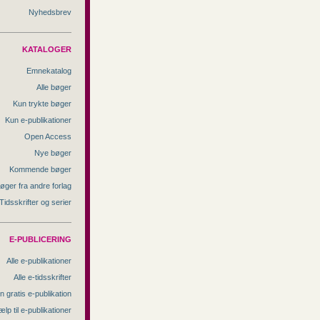
Nyhedsbrev
KATALOGER
Emnekatalog
Alle bøger
Kun trykte bøger
Kun e-publikationer
Open Access
Nye bøger
Kommende bøger
øger fra andre forlag
Tidsskrifter og serier
E-PUBLICERING
Alle e-publikationer
Alle e-tidsskrifter
n gratis e-publikation
ælp til e-publikationer