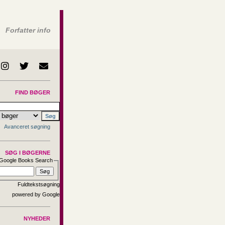
Forfatter info
FIND BØGER
Avanceret søgning
SØG I BØGERNE
Google Books Search
Fuldtekstsøgning
NYHEDER