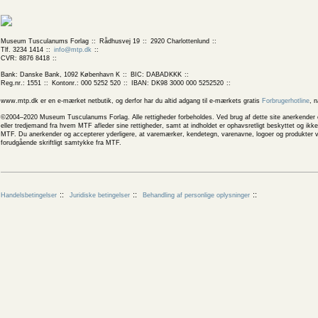
Museum Tusculanums Forlag
Rådhusvej 19
2920 Charlottenlund
Tlf. 3234 1414
info@mtp.dk
CVR: 8876 8418
Bank: Danske Bank, 1092 København K
BIC: DABADKKK
Reg.nr.: 1551
Kontonr.: 000 5252 520
IBAN: DK98 3000 000 5252520
www.mtp.dk er en e-mærket netbutik, og derfor har du altid adgang til e-mærkets gratis
Forbrugerhotline
, 
©2004–2020 Museum Tusculanums Forlag. Alle rettigheder forbeholdes. Ved brug af dette site anerkender og
eller tredjemand fra hvem MTF afleder sine rettigheder, samt at indholdet er ophavsretligt beskyttet og ik
MTF. Du anerkender og accepterer yderligere, at varemærker, kendetegn, varenavne, logoer og produkter v
forudgående skriftligt samtykke fra MTF.
Handelsbetingelser
Juridiske betingelser
Behandling af personlige oplysninger