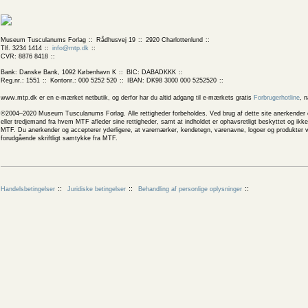
Museum Tusculanums Forlag
Rådhusvej 19
2920 Charlottenlund
Tlf. 3234 1414
info@mtp.dk
CVR: 8876 8418
Bank: Danske Bank, 1092 København K
BIC: DABADKKK
Reg.nr.: 1551
Kontonr.: 000 5252 520
IBAN: DK98 3000 000 5252520
www.mtp.dk er en e-mærket netbutik, og derfor har du altid adgang til e-mærkets gratis
Forbrugerhotline
, 
©2004–2020 Museum Tusculanums Forlag. Alle rettigheder forbeholdes. Ved brug af dette site anerkender og
eller tredjemand fra hvem MTF afleder sine rettigheder, samt at indholdet er ophavsretligt beskyttet og ik
MTF. Du anerkender og accepterer yderligere, at varemærker, kendetegn, varenavne, logoer og produkter v
forudgående skriftligt samtykke fra MTF.
Handelsbetingelser
Juridiske betingelser
Behandling af personlige oplysninger