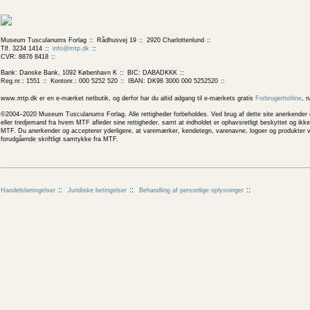
Museum Tusculanums Forlag
Rådhusvej 19
2920 Charlottenlund
Tlf. 3234 1414
info@mtp.dk
CVR: 8876 8418
Bank: Danske Bank, 1092 København K
BIC: DABADKKK
Reg.nr.: 1551
Kontonr.: 000 5252 520
IBAN: DK98 3000 000 5252520
www.mtp.dk er en e-mærket netbutik, og derfor har du altid adgang til e-mærkets gratis
Forbrugerhotline
, 
©2004–2020 Museum Tusculanums Forlag. Alle rettigheder forbeholdes. Ved brug af dette site anerkender og
eller tredjemand fra hvem MTF afleder sine rettigheder, samt at indholdet er ophavsretligt beskyttet og ik
MTF. Du anerkender og accepterer yderligere, at varemærker, kendetegn, varenavne, logoer og produkter v
forudgående skriftligt samtykke fra MTF.
Handelsbetingelser
Juridiske betingelser
Behandling af personlige oplysninger