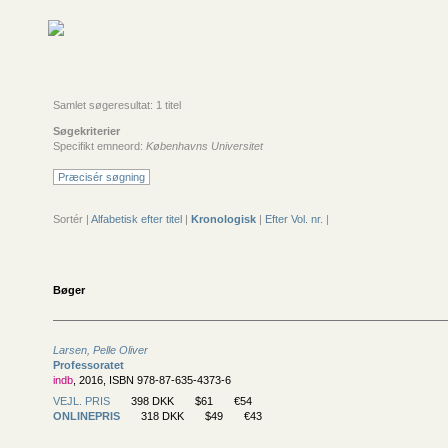
Samlet søgeresultat: 1 titel
Søgekriterier
Specifikt emneord:
Københavns Universitet
Præcisér søgning
Sortér |
Alfabetisk efter titel
|
Kronologisk
|
Efter Vol. nr.
|
Bøger
Larsen, Pelle Oliver
Professoratet
indb
, 2016, ISBN 978-87-635-4373-6
VEJL. PRIS
398 DKK
$61
€54
ONLINEPRIS
318 DKK
$49
€43