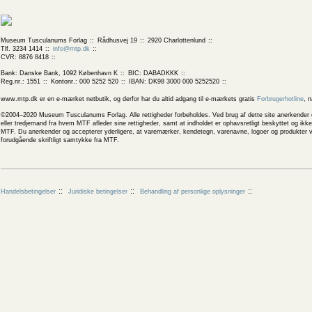
Museum Tusculanums Forlag
Rådhusvej 19
2920 Charlottenlund
Tlf. 3234 1414
info@mtp.dk
CVR: 8876 8418
Bank: Danske Bank, 1092 København K
BIC: DABADKKK
Reg.nr.: 1551
Kontonr.: 000 5252 520
IBAN: DK98 3000 000 5252520
www.mtp.dk er en e-mærket netbutik, og derfor har du altid adgang til e-mærkets gratis
Forbrugerhotline
, 
©2004–2020 Museum Tusculanums Forlag. Alle rettigheder forbeholdes. Ved brug af dette site anerkender og
eller tredjemand fra hvem MTF afleder sine rettigheder, samt at indholdet er ophavsretligt beskyttet og ik
MTF. Du anerkender og accepterer yderligere, at varemærker, kendetegn, varenavne, logoer og produkter v
forudgående skriftligt samtykke fra MTF.
Handelsbetingelser
Juridiske betingelser
Behandling af personlige oplysninger