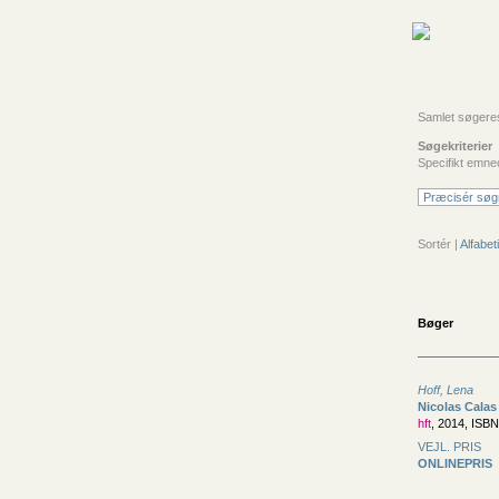
Samlet søgeresu
Søgekriterier
Specifikt emne
Præcisér søg
Sortér |
Alfabeti
Bøger
Hoff, Lena
Nicolas Calas
hft
, 2014, ISB
VEJL. PRIS
ONLINEPRIS