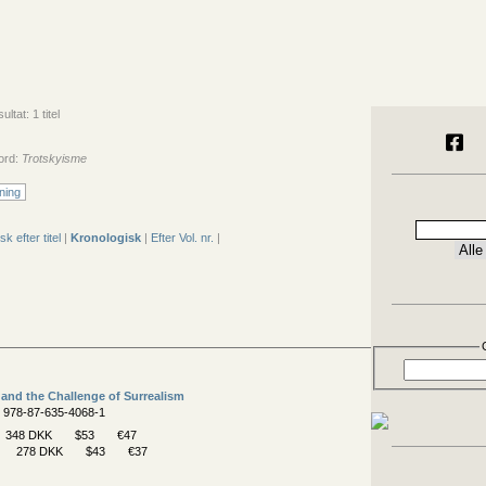
ltat: 1 titel
ord:
Trotskyisme
ning
sk efter titel
|
Kronologisk
|
Efter Vol. nr.
|
 and the Challenge of Surrealism
N 978-87-635-4068-1
348 DKK
$53
€47
278 DKK
$43
€37