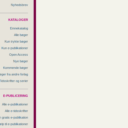
Nyhedsbrev
KATALOGER
Emnekatalog
Alle bøger
Kun trykte bøger
Kun e-publikationer
Open Access
Nye bøger
Kommende bøger
øger fra andre forlag
Tidsskrifter og serier
E-PUBLICERING
Alle e-publikationer
Alle e-tidsskrifter
 gratis e-publikation
lp til e-publikationer