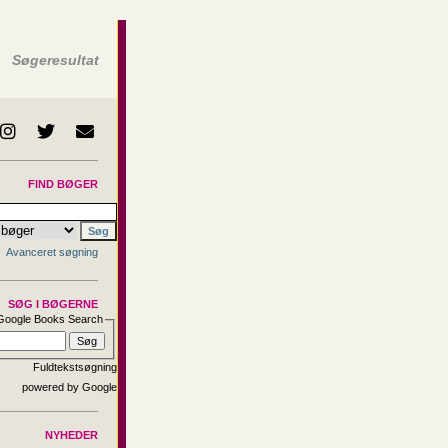
Søgeresultat
FIND BØGER
Avanceret søgning
SØG I BØGERNE
Google Books Search
Fuldtekstsøgning
NYHEDER